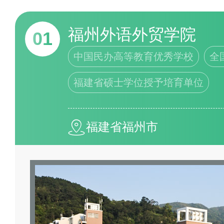
办学规模、学校荣誉、公共服务
合分析研究专业测评、拟合行业
福州外语外贸学院
01
数据、云计算、数据统计真实客
中国民办高等教育优秀学校
全
仅供参考。另外本榜单不作学业
福建省硕士学位授予培育单位
行情况可能会因不同评价体系、
整等因素而有所变动。学校具体
福建省福州市
阅官方或权威教育部门发布的最
投票>>