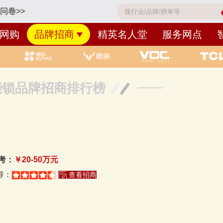
问卷>>
网购
品牌招商
精英名人堂
服务网点
能锁品牌招商排行榜
考：
￥20-50万元
荐：
查看招商