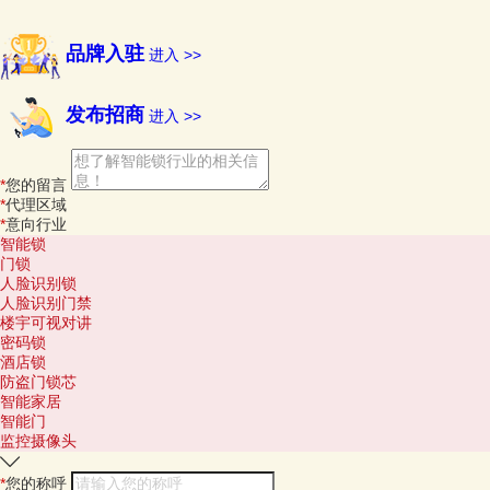
品牌入驻
进入 >>
发布招商
进入 >>
*
您的留言
*
代理区域
*
意向行业
智能锁
门锁
人脸识别锁
人脸识别门禁
楼宇可视对讲
密码锁
酒店锁
防盗门锁芯
智能家居
智能门
监控摄像头
*
您的称呼