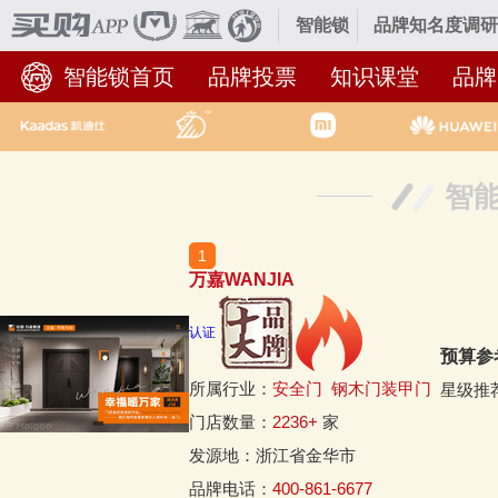
智能锁
品牌知名度调研
智能锁首页
品牌投票
知识课堂
品牌
智
万嘉WANJIA
认证
预算参
所属行业：
安全门
钢木门装甲门
星级推
门店数量：
2236+
家
发源地：浙江省金华市
品牌电话：
400-861-6677