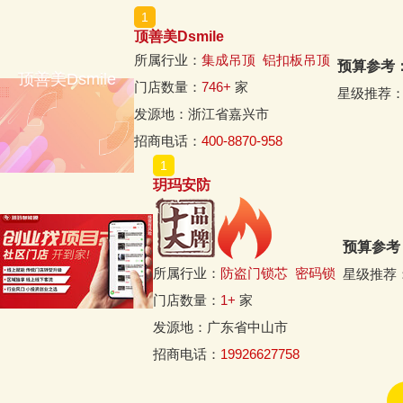
顶善美Dsmile
所属行业：
集成吊顶
铝扣板吊顶
预算参考
顶善美Dsmile
门店数量：
746+
家
星级推荐
发源地：浙江省嘉兴市
招商电话：
400-8870-958
玥玛安防
预算参考
所属行业：
防盗门锁芯
密码锁
星级推荐
门店数量：
1+
家
发源地：广东省中山市
招商电话：
19926627758