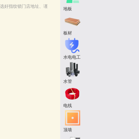
选好指纹锁门店地址、谨
地板
。
板材
水电电工
水管
电线
顶墙