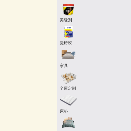
美缝剂
瓷砖胶
家具
全屋定制
床垫