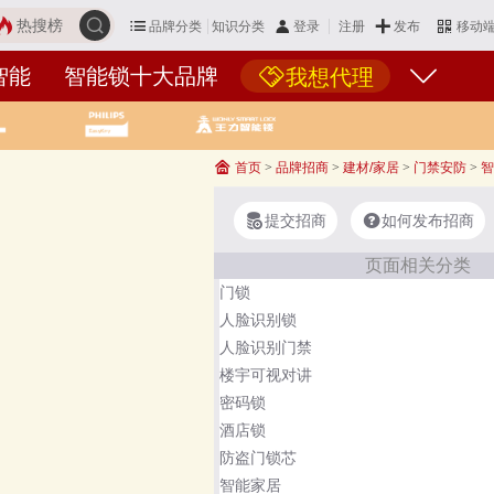
热搜榜
品牌分类
知识分类
发布
登录
注册
移动
智能
智能锁十大品牌
我想代理
首页
>
品牌招商
>
建材/家居
>
门禁安防
>
智
提交招商
如何发布招商
页面相关分类
门锁
人脸识别锁
人脸识别门禁
楼宇可视对讲
密码锁
酒店锁
防盗门锁芯
智能家居