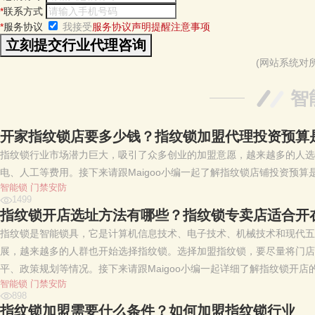
*
联系方式
*
服务协议
我接受
服务协议声明提醒注意事项
(网站系统对
智
开家指纹锁店要多少钱？指纹锁加盟代理投资预算
指纹锁行业市场潜力巨大，吸引了众多创业的加盟意愿，越来越多的人选
电、人工等费用。接下来请跟Maigoo小编一起了解指纹锁店铺投资预
智能锁
门禁安防
1499
指纹锁开店选址方法有哪些？指纹锁专卖店适合开
指纹锁是智能锁具，它是计算机信息技术、电子技术、机械技术和现代五
展，越来越多的人群也开始选择指纹锁。选择加盟指纹锁，要尽量将门店
平、政策规划等情况。接下来请跟Maigoo小编一起详细了解指纹锁开
智能锁
门禁安防
898
指纹锁加盟需要什么条件？如何加盟指纹锁行业