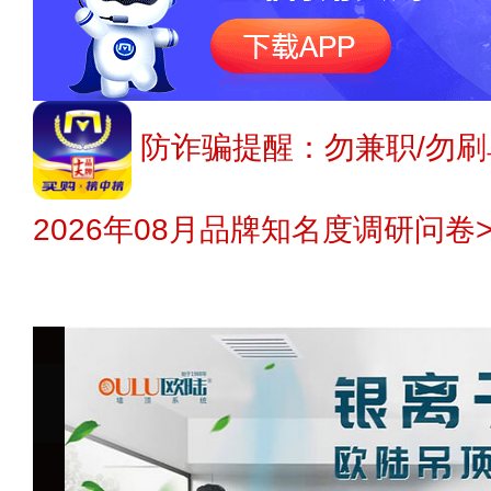
防诈骗提醒：勿兼职/勿刷
2026年08月品牌知名度调研问卷>