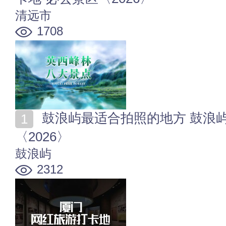
清远市
1708
鼓浪屿最适合拍照的地方 鼓浪屿网红打卡点及拍照攻略
〈2026〉
鼓浪屿
2312