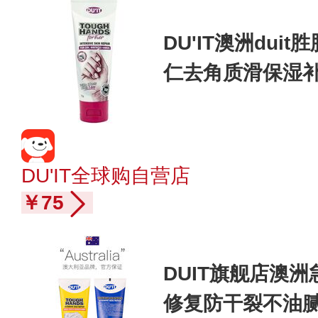
DU'IT澳洲dui
仁去角质滑保湿
DU'IT全球购自营店
￥75
DUIT旗舰店澳洲
修复防干裂不油腻E