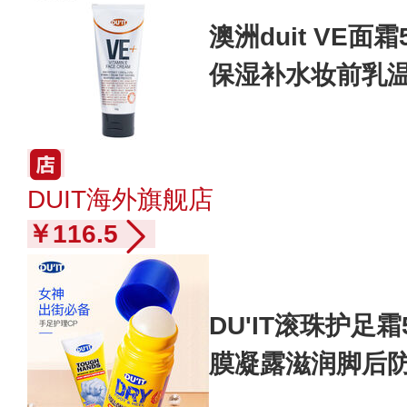
澳洲duit VE面
保湿补水妆前乳
DUIT海外旗舰店
￥116.5
DU'IT滚珠护足霜
膜凝露滋润脚后