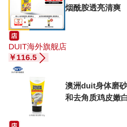
烟酰胺透亮清爽
DUIT海外旗舰店
￥116.5
澳洲duit身体磨
和去角质鸡皮嫩