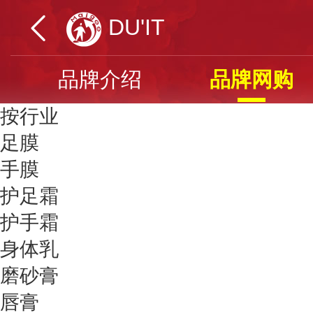
DU'IT
品牌介绍
品牌网购
按行业
足膜
手膜
护足霜
护手霜
身体乳
磨砂膏
唇膏