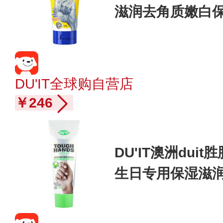
滋润去角质嫩白
DU'IT全球购自营店
￥246
DU'IT澳洲dui
生日专用保湿滋