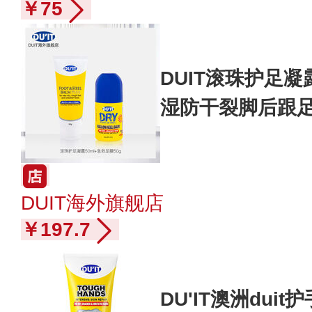
￥75
DUIT滚珠护足凝露
湿防干裂脚后跟
DUIT海外旗舰店
￥197.7
DU'IT澳洲duit