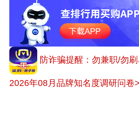
防诈骗提醒：勿兼职/勿刷
2026年08月品牌知名度调研问卷>