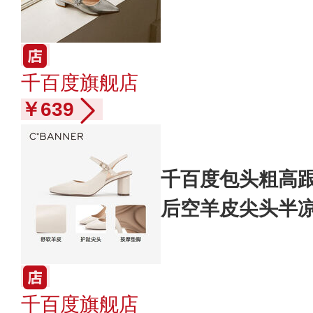
千百度旗舰店
￥639
千百度包头粗高
后空羊皮尖头半
千百度旗舰店