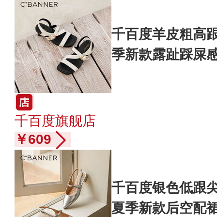
千百度羊皮粗高跟
季新款露趾踩屎
千百度旗舰店
￥609
千百度银色低跟尖
夏季新款后空配