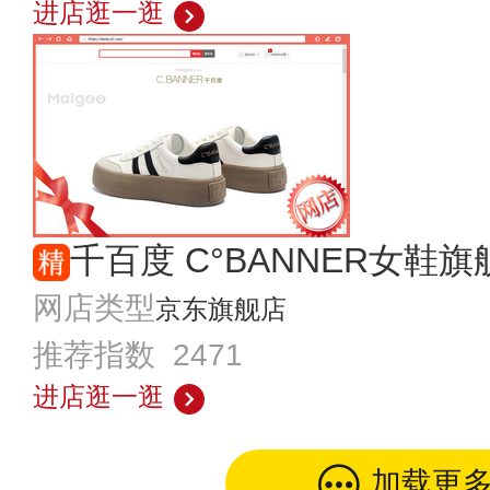
进店逛一逛
千百度 C°BANNER女鞋旗
网店类型
京东旗舰店
推荐指数 2471
进店逛一逛
加载更