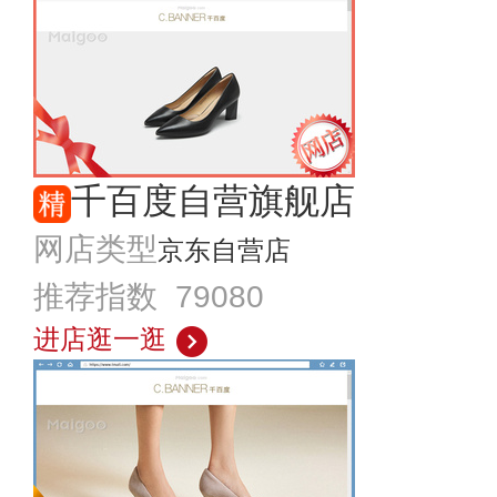
千百度自营旗舰店
网店类型
京东自营店
推荐指数 79080
进店逛一逛