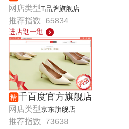
网店类型
T品牌旗舰店
推荐指数 65834
进店逛一逛
千百度官方旗舰店
网店类型
京东旗舰店
推荐指数 73638