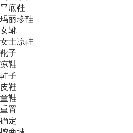
平底鞋
玛丽珍鞋
女靴
女士凉鞋
靴子
凉鞋
鞋子
皮鞋
童鞋
重置
确定
按商城