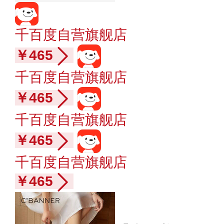
千百度自营旗舰店
￥465
千百度自营旗舰店
￥465
千百度自营旗舰店
￥465
千百度自营旗舰店
￥465