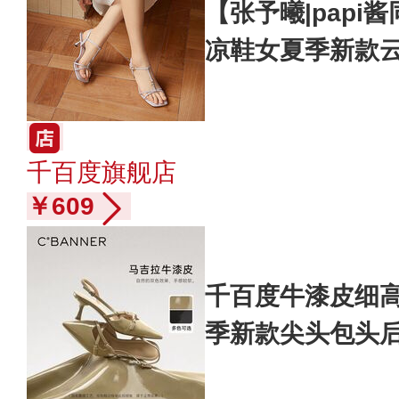
【张予曦|pap
凉鞋女夏季新款
千百度旗舰店
￥609
千百度牛漆皮细高
季新款尖头包头