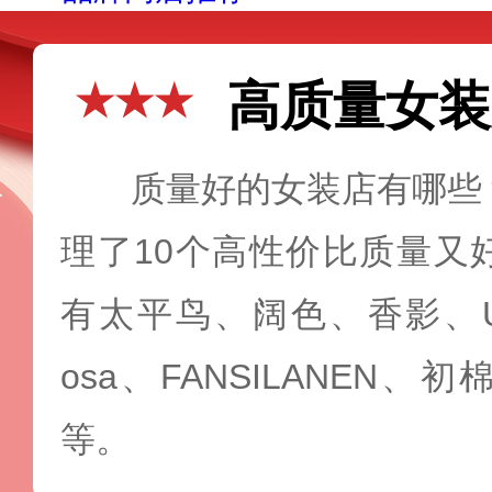
高质量女装
质量好的女装店有哪些
理了10个高性价比质量又
有太平鸟、阔色、香影、
osa、FANSILANEN、
等。