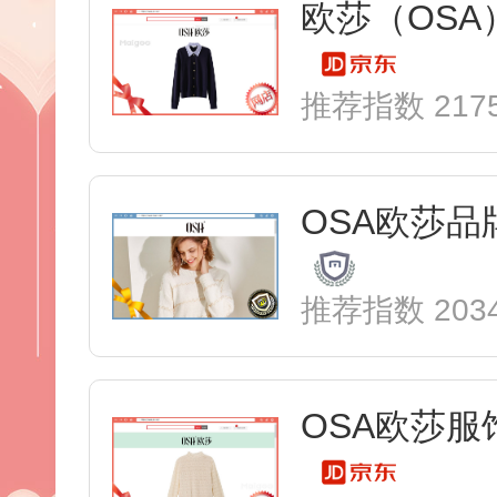
推荐指数 217
推荐指数 203