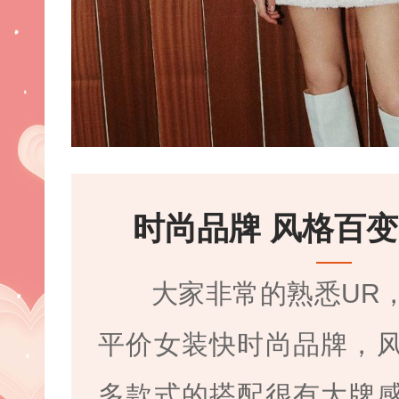
时尚品牌 风格百变
大家非常的熟悉
UR
平价女装快时尚品牌，
多款式的搭配很有大牌