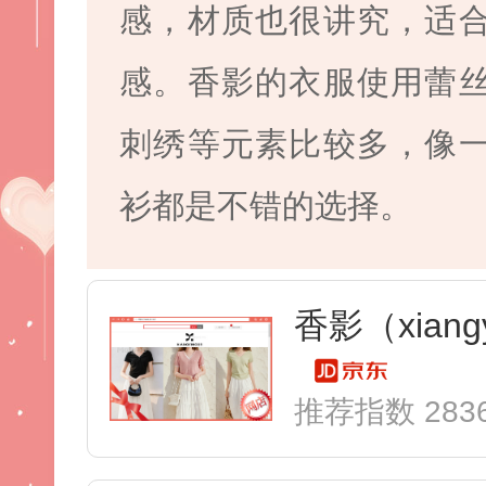
感，材质也很讲究，适
感。香影的衣服使用蕾
刺绣等元素比较多，像
衫都是不错的选择。
推荐指数 283