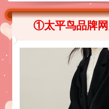
①太平鸟品牌网