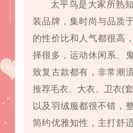
太平鸟是大家所熟
装品牌，集时尚与品质
的性价比和人气都很高
择很多，运动休闲系、
致复古款都有，非常潮
推荐毛衣、大衣、卫衣
(
以及羽绒服都很不错，
简约优雅知性，主打舒