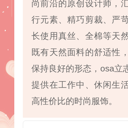
尚前沿的原创设计师，
行元素、精巧剪裁、严
长使用真丝、全棉等天
既有天然面料的舒适性
保持良好的形态，osa立
提供在工作中、休闲生
高性价比的时尚服饰。