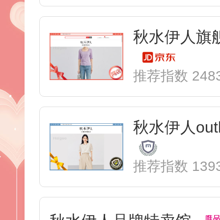
秋水伊人旗
推荐指数 248
秋水伊人outl
推荐指数 139