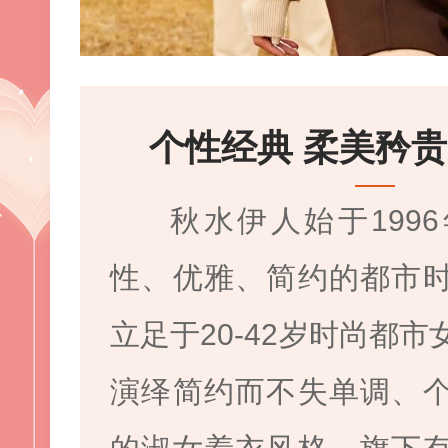
个性经典 柔美矜贵
秋水伊人始于
19
性、优雅、简约的都市
立足于20-42岁时尚都
演绎简约而不失单调、