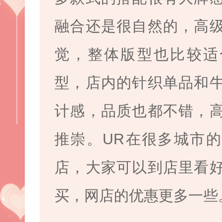
融合还是很自然的，高
觉，整体版型也比较适
型，店内的针织单品和
计感，品质也都不错，
推崇。UR在很多城市
店，大家可以到店里看
买，网店的优惠更多一些