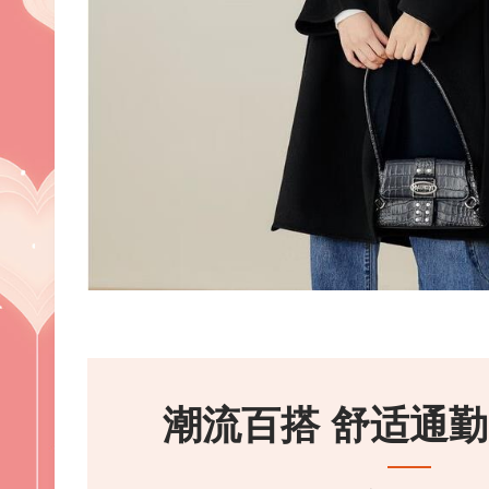
潮流百搭 舒适通勤