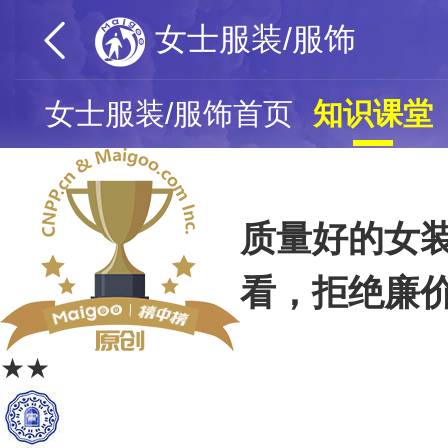
女士服装/服饰
女士服装/服饰首页
知识课堂
质量好的女
看，拒绝廉
★★