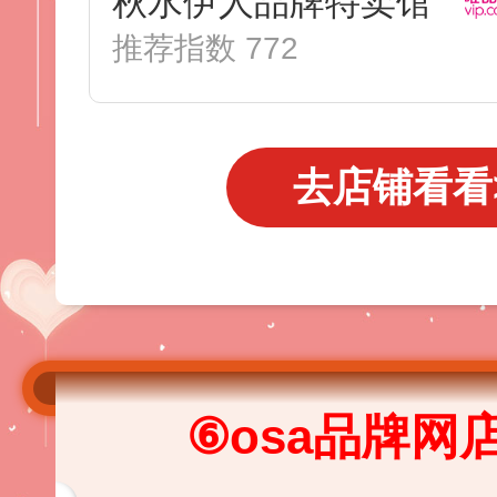
秋水伊人品牌特卖馆
推荐指数 772
去店铺看看
⑥osa品牌网店