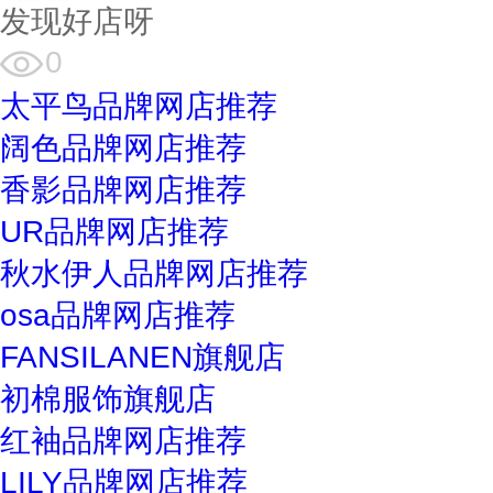
发现好店呀
0
太平鸟品牌网店推荐
阔色品牌网店推荐
香影品牌网店推荐
UR品牌网店推荐
秋水伊人品牌网店推荐
osa品牌网店推荐
FANSILANEN旗舰店
初棉服饰旗舰店
红袖品牌网店推荐
LILY品牌网店推荐