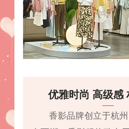
优雅时尚 高级感
香影品牌创立于杭州