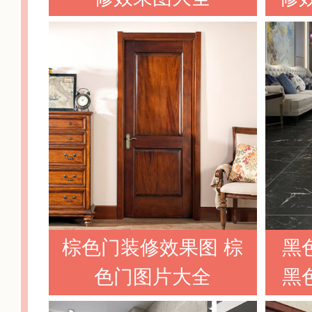
棕色门装修效果图 棕
黑
色门图片大全
黑