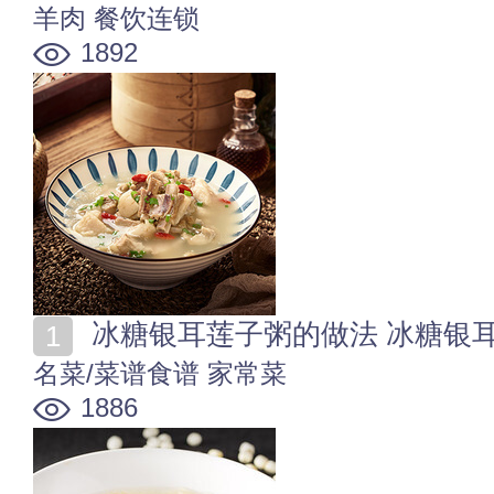
羊肉
餐饮连锁
1892
冰糖银耳莲子粥的做法 冰糖银
名菜/菜谱食谱
家常菜
1886