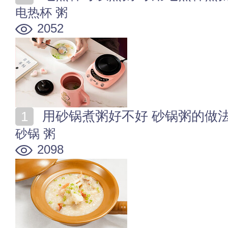
电热杯
粥
2052
用砂锅煮粥好不好 砂锅粥的做
砂锅
粥
2098