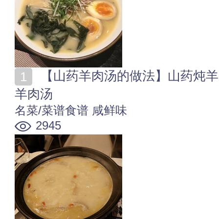
【山药羊肉汤的做法】山药炖羊肉怎么做 滋补驱寒营养
羊肉汤
名菜/菜谱食谱
咸鲜味
2945