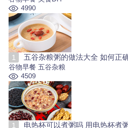
4990
五谷杂粮粥的做法大全 如何正
谷物早餐
五谷杂粮
4509
电热杯可以煮粥吗 用电热杯煮