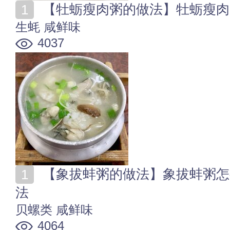
【牡蛎瘦肉粥的做法】牡蛎瘦肉
生蚝
咸鲜味
4037
【象拔蚌粥的做法】象拔蚌粥怎么做 象拔蚌粥的家常做
法
贝螺类
咸鲜味
4064