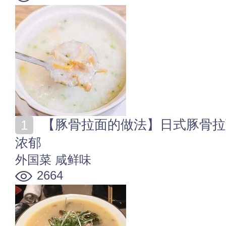
【豚骨拉面的做法】日式豚骨拉面怎么做 面条劲道汤汁
浓郁
外国菜
咸鲜味
2664