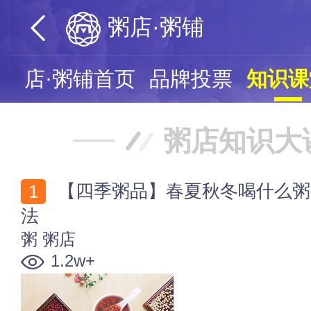
粥店·粥铺
粥店·粥铺首页
品牌投票
知识课
粥店知识大
【四季粥品】春夏秋冬喝什么粥？一年四季养生粥的做
法
粥
粥店
1.2w+