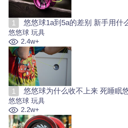
悠悠球1a到5a的差别 新手用什
悠悠球
玩具
2.4w+
悠悠球为什么收不上来 死睡眠
悠悠球
玩具
2.2w+