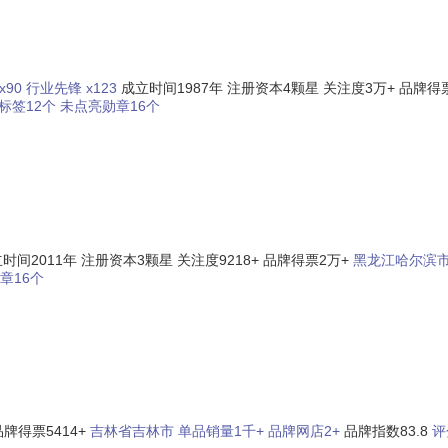
x90
行业先锋 x123
成立时间1987年
注册资本4颗星
关注度3万+
品牌得
标签12个
未点亮勋章16个
时间2011年
注册资本3颗星
关注度9218+
品牌得票2万+
黑龙江哈尔滨
章16个
品牌得票5414+
吉林省吉林市
单品销量1千+
品牌网店2+
品牌指数83.8
评