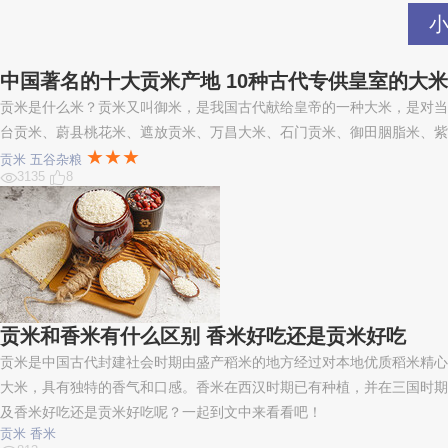
中国著名的十大贡米产地 10种古代专供皇室的大
贡米是什么米？贡米又叫御米，是我国古代献给皇帝的一种大米，是对当
台贡米、蔚县桃花米、遮放贡米、万昌大米、石门贡米、御田胭脂米、紫
★★★
贡米
五谷杂粮
3135
8
贡米和香米有什么区别 香米好吃还是贡米好吃
贡米是中国古代封建社会时期由盛产稻米的地方经过对本地优质稻米精心
大米，具有独特的香气和口感。‌香米在西汉时期已有种植，并在三国时期被
及香米好吃还是贡米好吃呢？一起到文中来看看吧！
贡米
香米