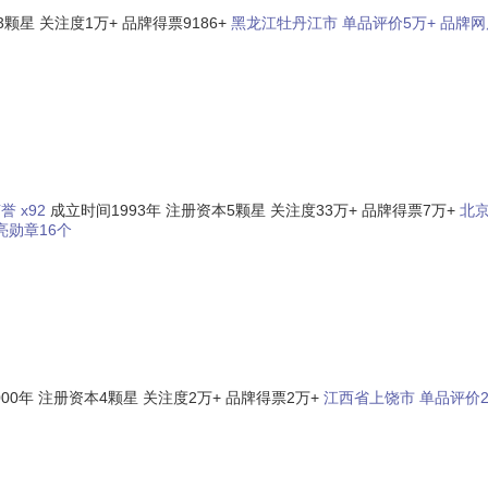
3颗星
关注度1万+
品牌得票9186+
黑龙江牡丹江市
单品评价5万+
品牌网
誉 x92
成立时间1993年
注册资本5颗星
关注度33万+
品牌得票7万+
北
亮勋章16个
00年
注册资本4颗星
关注度2万+
品牌得票2万+
江西省上饶市
单品评价2