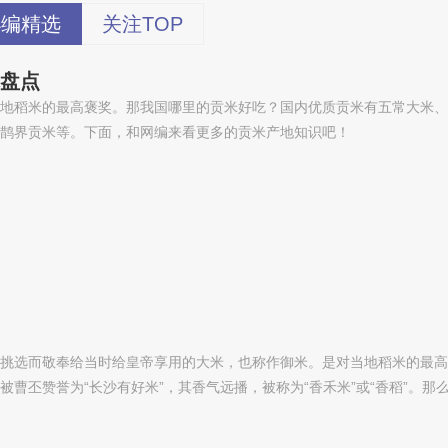
小编精选
关注TOP
米盘点
地稻米的最高褒奖。那我国哪里的贡米好吃？国内优质贡米有五常大米、
鹊界贡米等。下面，和网编来看更多的贡米产地知识吧！
挑选而敬奉给当时给皇帝享用的大米，也称作御米。是对当地稻米的最高
曹丕赞誉为“长沙有好米”，其香气远播，被称为“香禾米”或“香稻”。那