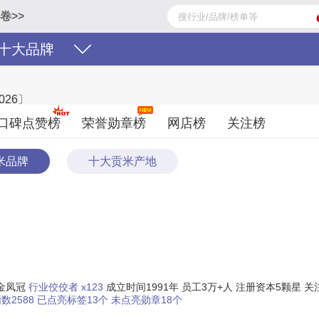
卷>>
十大品牌
26〕
鱼、十月稻田、柴火大院、响水米业、福临门、万年贡、国宝桥米、五米
口碑点赞榜
荣誉勋章榜
网店榜
关注榜
牌子的贡米好？您可以多比较，选择自己满意的！贡米品牌主要属于商标分类
米品牌
十大贡米产地
金凤冠
行业佼佼者 x123
成立时间1991年
员工3万+人
注册资本5颗星
关
数2588
已点亮标签13个
未点亮勋章18个