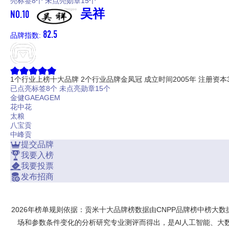
亮标签8个
未点亮勋章15个
NO.10
吴祥
82.5
品牌指数:
1个行业上榜十大品牌
2个行业品牌金凤冠
成立时间2005年
注册资本
已点亮标签8个
未点亮勋章15个
金健GAEAGEM
花中花
太粮
八宝贡
中峰贡
提交品牌
我要入榜
我要投票
发布招商
2026年榜单规则依据：贡米十大品牌榜数据由CNPP品牌榜中榜大
场和参数条件变化的分析研究专业测评而得出，是AI人工智能、大