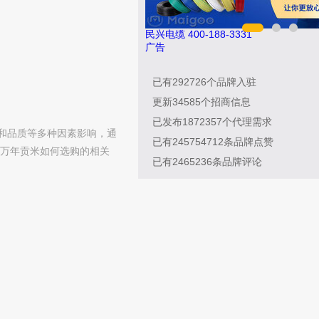
民兴电缆 400-188-3331
广告
已有
292726
个品牌入驻
更新
34585
个招商信息
已发布
1872357
个代理需求
和品质等多种因素影响，通
已有
245754712
条品牌点赞
万年贡米如何选购的相关
已有
2465236
条品牌评论