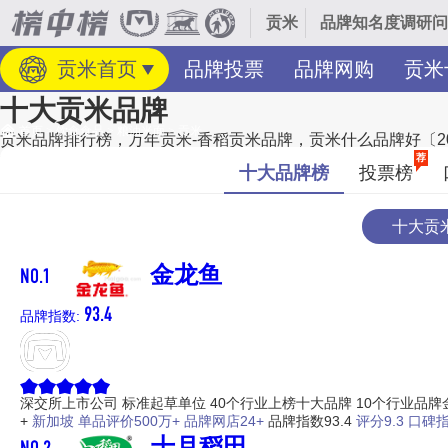
贡米
品牌知名度调研问
贡米首页
品牌投票
品牌网购
贡米
十大贡米品牌
首页
>
饮食食品
>
粮油米面
>
贡米
贡米品牌排行榜，万年贡米-香稻贡米品牌，贡米什么品牌好〔20
经专业研究评测的2026年
贡米十大品牌名单
发布啦！居前十的有：金龙
荐
十大品牌榜
投票榜
碑好或知名度高、有实力的品牌，排名不分先后，仅供借鉴参考，想知道什么
月更新）
十大贡
NO.1
金龙鱼
93.4
品牌指数:
深交所上市公司
标准起草单位
40个行业上榜十大品牌
10个行业品牌
+
新加坡
单品评价500万+
品牌网店24+
品牌指数93.4
评分9.3
口碑指
NO.2
十月稻田