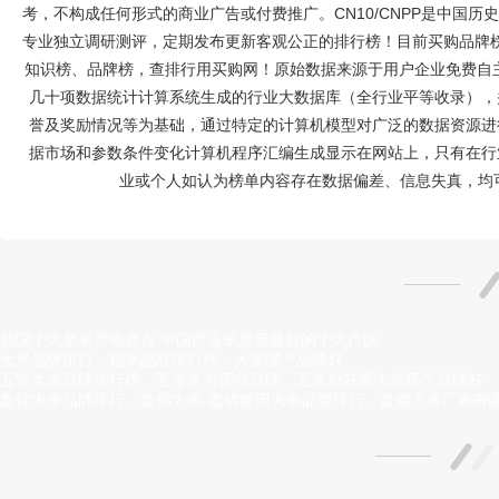
考，不构成任何形式的商业广告或付费推广。CN10/CNPP是中国
专业独立调研测评，定期发布更新客观公正的排行榜！目前买购品牌榜
知识榜、品牌榜，查排行用买购网！原始数据来源于用户企业免费自主
几十项数据统计计算系统生成的行业大数据库（全行业平等收录），
誉及奖励情况等为基础，通过特定的计算机模型对广泛的数据资源进
据市场和参数条件变化计算机程序汇编生成显示在网站上，只有在行
业或个人如认为榜单内容存在数据偏差、信息失真，均
我国十大名米产地盘点 中国产贡米质量最好的十大产区
大米品牌排行，稻米品牌排行榜，大米哪个品牌好
五常大米品牌排行榜，五常米有哪些品牌，五常稻花香大米哪个品牌好
盘锦大米品牌排行，盘锦大米-盘锦蟹田大米品牌排行，盘锦大米厂家有