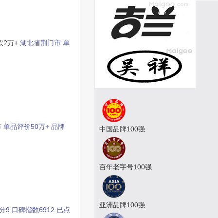
票2万+
湖北省荆门市
单
市
单品评价50万+
品牌
中国品牌100强
百年老字号100强
亚洲品牌100强
分9
口碑指数6912
已点