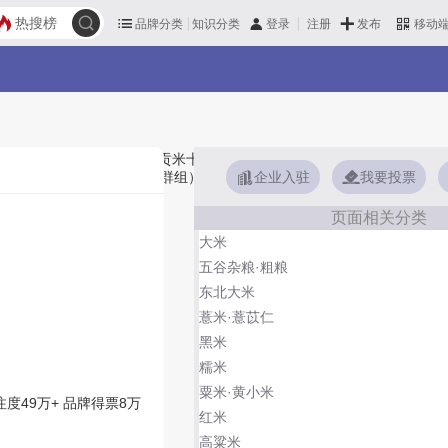
热搜榜
品牌分类
知识分类
发布
登录
注册
移动
常香、吉兰、吴祥等，上榜贡米十大品牌榜单和著名贡米品牌名单的是口
企业入驻
我要投票
的第30类（3008群组）。榜单更新时间：2026年07月24日（每
页面相关分类
大米
五谷杂粮·粗粮
东北大米
薏米·薏苡仁
黑米
糯米
粟米·黄小米
注度49万+
品牌得票8万
红米
高粱米