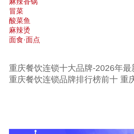
麻辣香锅
冒菜
酸菜鱼
麻辣烫
面食·面点
重庆餐饮连锁十大品牌-2026年