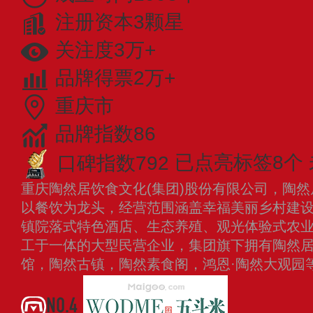
注册资本3颗星
关注度3万+
品牌得票2万+
重庆市
品牌指数86
口碑指数792
已点亮标签8个
重庆陶然居饮食文化(集团)股份有限公司，陶然
以餐饮为龙头，经营范围涵盖幸福美丽乡村建
镇院落式特色酒店、生态养殖、观光体验式农
工于一体的大型民营企业，集团旗下拥有陶然居
馆，陶然古镇，陶然素食阁，鸿恩·陶然大观园
NO.4