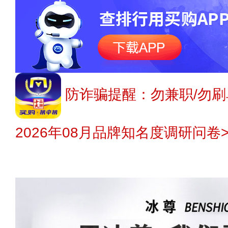
防诈骗提醒：勿兼职/勿刷
2026年08月品牌知名度调研问卷>