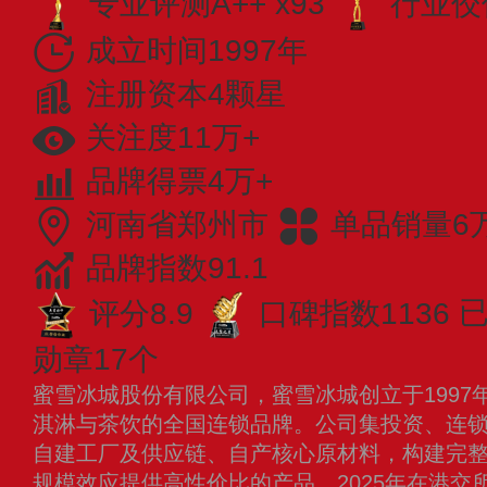
专业​评测A++ x93
行业佼佼
成立时间1997年
注册资本4颗星
关注度11万+
品牌得票4万+
河南省郑州市
单品销量6
品牌指数91.1
评分8.9
口碑指数1136
已
勋章17个
蜜雪冰城股份有限公司，蜜雪冰城创立于1997
淇淋与茶饮的全国连锁品牌。公司集投资、连
自建工厂及供应链、自产核心原材料，构建完
规模效应提供高性价比的产品，2025年在港交