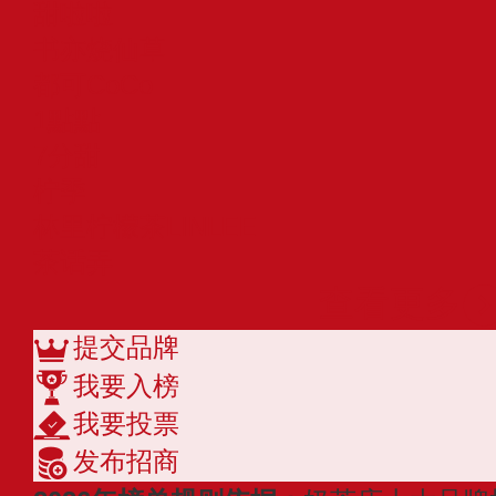
甜啦啦
书亦烧仙草
都可CoCo
1點點
7分甜
柠季
林里柠檬茶LINLEE
茶话弄
查看更多
提交品牌
我要入榜
我要投票
发布招商