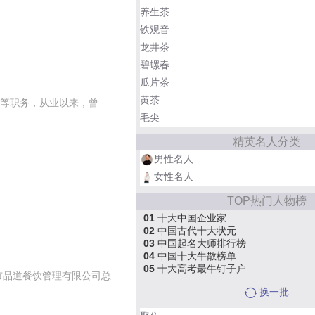
养生茶
铁观音
龙井茶
碧螺春
瓜片茶
黄茶
等职务，从业以来，曾
毛尖
精英名人分类
男性名人
女性名人
TOP热门人物榜
01
十大中国企业家
02
中国古代十大状元
03
中国起名大师排行榜
04
中国十大牛散榜单
05
十大高考最牛钉子户
市品道餐饮管理有限公司总
换一批