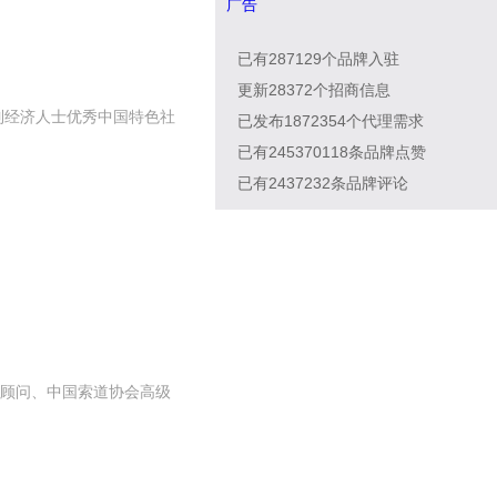
广告
已有
287129
个品牌入驻
更新
28372
个招商信息
制经济人士优秀中国特色社
已发布
1872354
个代理需求
已有
245370118
条品牌点赞
已有
2437232
条品牌评论
顾问、中国索道协会高级