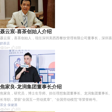
聂云宸-喜茶创始人介绍
聂云宸，喜茶创始人，现任深圳美西西餐饮管理有限公司董事长，深圳喜茶
奶茶店
1w+
100
焦家良-龙润集团董事长介绍
焦家良，研究员，博士生导师。担任理想集团董事长、龙润集团董事长、香
长等职，荣获“全国五一劳动奖章”、“全国劳动模范”等荣誉称号。
茶业
保健酒
2w+
101