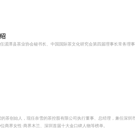
绍
任湄潭县茶业协会秘书长、中国国际茶文化研究会第四届理事长常务理事
。
奈雪的茶创始人，现任奈雪的茶控股有限公司执行董事、总经理，兼任深圳
0位商界女性·商界木兰、深圳首届十大金口碑人物等榜单。