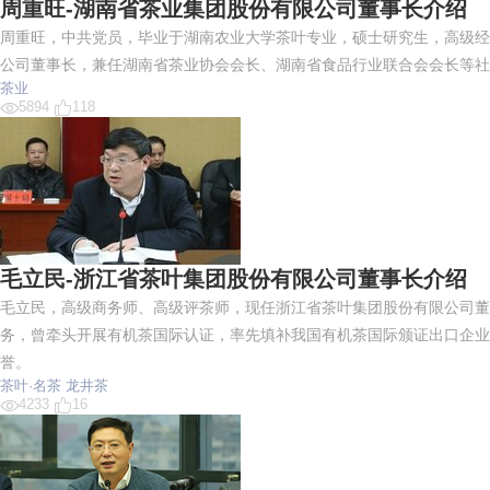
周重旺-湖南省茶业集团股份有限公司董事长介绍
周重旺，中共党员，毕业于湖南农业大学茶叶专业，硕士研究生，高级经
公司董事长，兼任湖南省茶业协会会长、湖南省食品行业联合会会长等社会职
茶业
5894
118
毛立民-浙江省茶叶集团股份有限公司董事长介绍
毛立民，高级商务师、高级评茶师，现任浙江省茶叶集团股份有限公司董
务，曾牵头开展有机茶国际认证，率先填补我国有机茶国际颁证出口企业
誉。
茶叶·名茶
龙井茶
4233
16