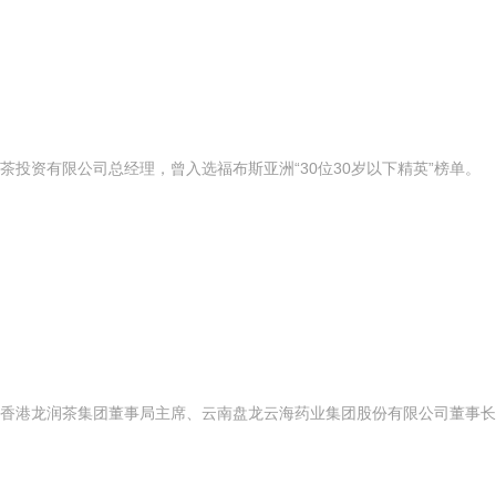
投资有限公司总经理，曾入选福布斯亚洲“30位30岁以下精英”榜单。
港龙润茶集团董事局主席、云南盘龙云海药业集团股份有限公司董事长、美国