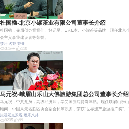
杜国楹-北京小罐茶业有限公司董事长介绍
杜国楹，先后创办背背佳、好记星、E人E本、小罐茶等品牌，现任北京
会主义事业建设者等荣誉。
茶叶·名茶
茶业
3.1w+
110
马元祝-峨眉山乐山大佛旅游集团总公司董事长介绍
马元祝，中共党员，高级经济师，享受国务院特殊津贴。现任峨眉山乐山
顾问、中国风景名胜区协会副会长等职务，荣获“世界遗产旅游推广奖”、
旅游景点景观
娱乐八卦
9235
99