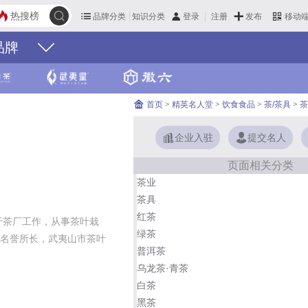
热搜榜
品牌分类
知识分类
发布
登录
注册
移动
品牌
首页
>
精英名人堂
>
饮食食品
>
茶/茶具
>
茶
企业入驻
提交名人
页面相关分类
茶业
茶具
红茶
于茶厂工作，从事茶叶栽
绿茶
名誉所长，武夷山市茶叶
普洱茶
乌龙茶·青茶
白茶
黑茶