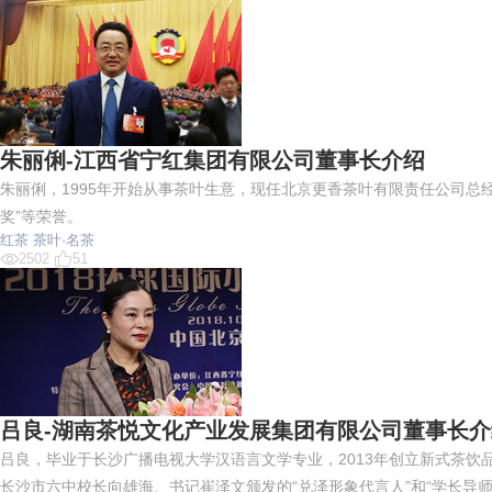
朱丽俐-江西省宁红集团有限公司董事长介绍
朱丽俐，1995年开始从事茶叶生意，现任北京更香茶叶有限责任公司总经
奖”等荣誉。
红茶
茶叶·名茶
2502
51
吕良-湖南茶悦文化产业发展集团有限公司董事长介
吕良，毕业于长沙广播电视大学汉语言文学专业，2013年创立新式茶饮品
长沙市六中校长向雄海、书记崔泽文颁发的“兑泽形象代言人”和“学长导师