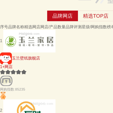
品牌网店
精选TOP店
序号
品牌名称
精选网店
网店/产品数量
品牌评测星级/网购指数
榜
1
玉兰壁纸旗舰店
1+网店
网购指数:85235
2