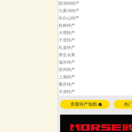
鼓浪屿特产
九寨沟特产
长白山特产
桂林特产
大理特产
干货特产
礼盒特产
养生水果
滋补特产
苏州特产
上海特产
重庆特产
天津特产
查看特产地图
热