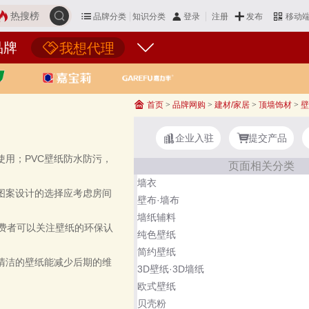
热搜榜
品牌分类
知识分类
发布
登录
注册
移动
品牌
我想代理
首页
>
品牌网购
>
建材/家居
>
顶墙饰材
>
壁
企业入驻
提交产品
用；PVC壁纸防水防污，
页面相关分类
墙衣
图案设计的选择应考虑房间
壁布·墙布
墙纸辅料
费者可以关注壁纸的环保认
纯色壁纸
简约壁纸
清洁的壁纸能减少后期的维
3D壁纸·3D墙纸
欧式壁纸
贝壳粉