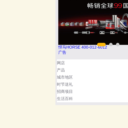
012
驴充充 0797-966999
广告
网店
产品
城市地区
时节送礼
招商项目
生活百科