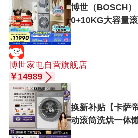
博世（BOSCH）
0+10KG大容量
洗 智能投放254D
补贴15%
博世家电自营旗舰店
￥14989
换新补贴【卡萨帝
动滚筒洗烘一体懒