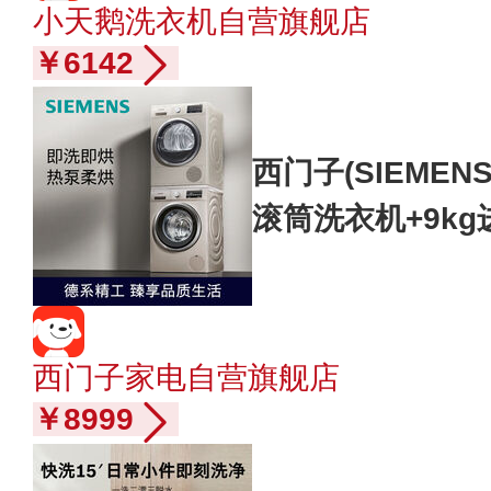
小天鹅洗衣机自营旗舰店
￥6142
西门子(SIEMEN
滚筒洗衣机+9k
WM12P2692W+
新
西门子家电自营旗舰店
￥8999