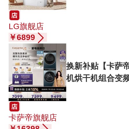
LG旗舰店
￥6899
换新补贴【卡萨帝揽
机烘干机组合变频
卡萨帝旗舰店
￥16398