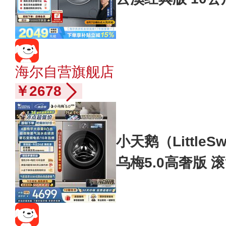
电政府补贴以旧换新
LUS
海尔自营旗舰店
￥2678
小天鹅（Little
乌梅5.0高奢版 
G大容量 TG12EK
换新 自营