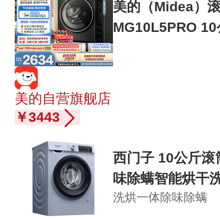
美的（Midea
MG10L5PRO 1
净比 元气2.0 
0%
美的自营旗舰店
￥3443
西门子 10公斤
味除螨智能烘干洗烘
洗烘一体
除味除螨
N54A1X42W