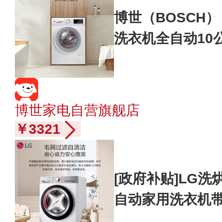
博世（BOSCH
洗衣机全自动10
螨 WGA15200
博世家电自营旗舰店
￥3321
[政府补贴]LG洗
自动家用洗衣机带