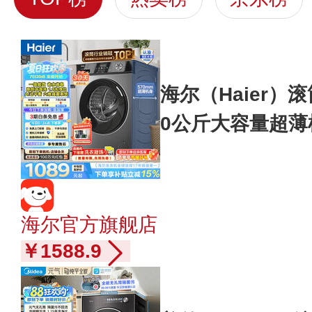
海尔（Haier）
0公斤大容量超
效冲浪洗除菌螨M
补贴 滚筒洗1.1
品
海尔官方旗舰店
￥1588.9