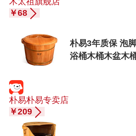
木太祖旗舰店
￥68
朴易3年质保 泡
浴桶木桶木盆木桶
朴易朴易专卖店
￥209