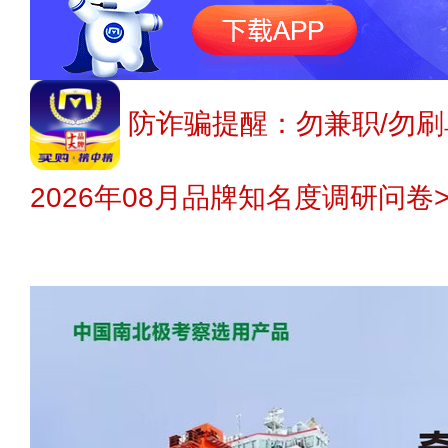
防诈骗提醒：勿兼职/勿刷
2026年08月品牌知名度调研问卷>