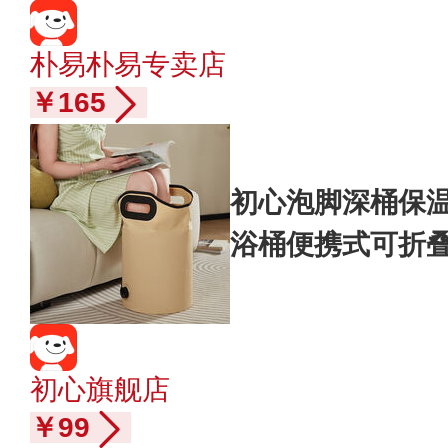
朴易朴易专卖店
￥165
初心泡脚深桶保
浴桶便携式可折叠
桶高47cm
初心旗舰店
￥99