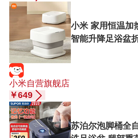
小米 家用恒温加
智能升降足浴盆
小米自营旗舰店
￥649
苏泊尔泡脚桶全