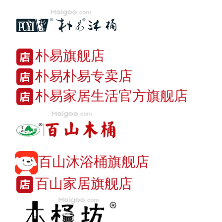
朴易旗舰店
朴易朴易专卖店
朴易家居生活官方旗舰店
百山沐浴桶旗舰店
百山家居旗舰店