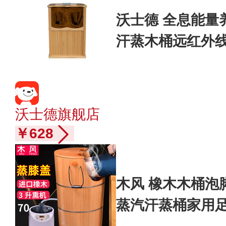
沃士德 全息能量
汗蒸木桶远红外
气石托玛琳 F4标
沃士德旗舰店
￥628
木风 橡木木桶泡
蒸汽汗蒸桶家用足