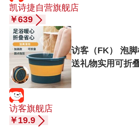
凯诗捷自营旗舰店
￥639
访客（FK） 泡
送礼物实用可折
【深蓝】足底按
访客旗舰店
￥19.9