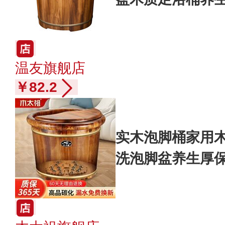
温友旗舰店
￥82.2
实木泡脚桶家用
洗泡脚盆养生厚