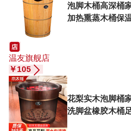
泡脚木桶高深桶
加热熏蒸木桶保
温友旗舰店
￥105
花梨实木泡脚桶
洗脚盆橡胶木桶