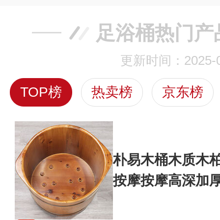
足浴桶热门产
更新时间：2025-0
TOP榜
热卖榜
京东榜
朴易木桶木质木
按摩按摩高深加厚
香柏木