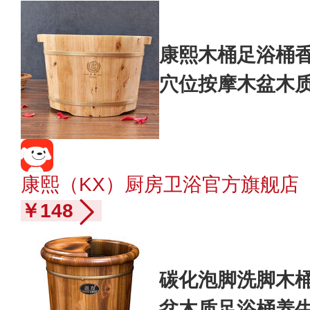
康熙木桶足浴桶
穴位按摩木盆木质
位按摩珠款
康熙（KX）厨房卫浴官方旗舰店
￥148
碳化泡脚洗脚木
盆木质足浴桶养