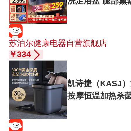
洗足浴盆 腿部熏
过小腿节日礼物推荐F
苏泊尔健康电器自营旗舰店
￥334
凯诗捷（KASJ
按摩恒温加热杀
长辈生日送礼父母