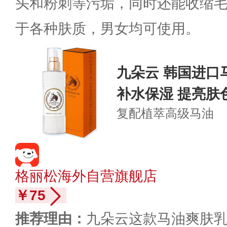
头和粉刺等污垢，同时还能收缩
于各种肤质，男女均可使用。
九朵云 韩国进口马
补水保湿 提亮肤
复配植萃
高级马油
格丽松海外自营旗舰店
￥75
推荐理由：
九朵云这款马油爽肤乳，