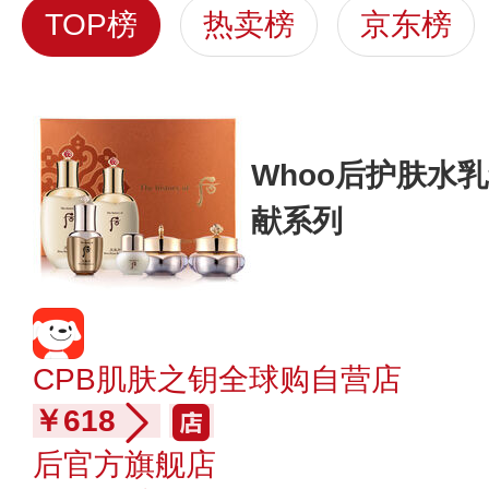
TOP榜
热卖榜
京东榜
Whoo后护肤水
献系列
CPB肌肤之钥全球购自营店
￥618
后官方旗舰店