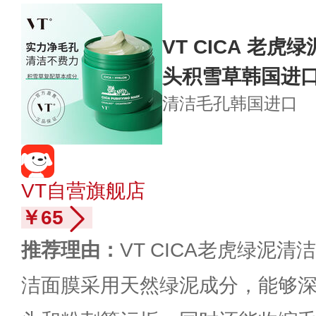
VT CICA 老虎
头积雪草韩国进
清洁毛孔
韩国进口
VT自营旗舰店
￥65
推荐理由：
VT CICA老虎绿泥清
洁面膜采用天然绿泥成分，能够