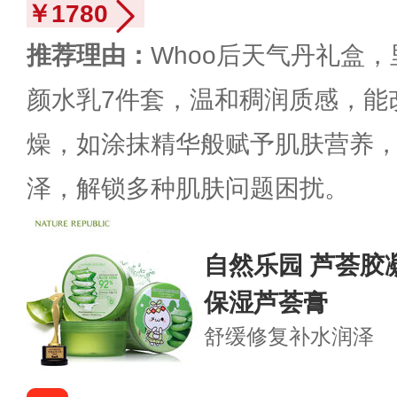
￥1780
推荐理由：
Whoo后天气丹礼盒
颜水乳7件套，温和稠润质感，能
燥，如涂抹精华般赋予肌肤营养
泽，解锁多种肌肤问题困扰。
自然乐园 芦荟胶凝
保湿芦荟膏
舒缓修复
补水润泽