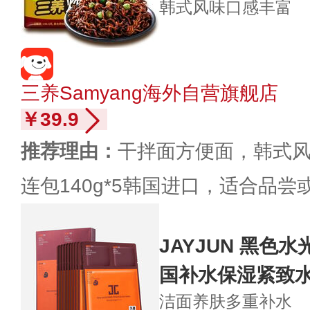
韩式风味
口感丰富
三养Samyang海外自营旗舰店
￥39.9
推荐理由：
干拌面方便面，韩式风
连包140g*5韩国进口，适合品尝
JAYJUN 黑色
国补水保湿紧致
洁面养肤
多重补水