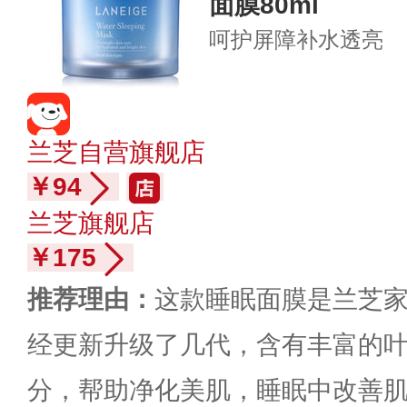
面膜80ml
呵护屏障
补水透亮
兰芝自营旗舰店
￥94
兰芝旗舰店
￥175
推荐理由：
这款睡眠面膜是兰芝
经更新升级了几代，含有丰富的
分，帮助净化美肌，睡眠中改善