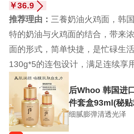
￥36.9
推荐理由：
三養奶油火鸡面，韩
特的奶油与火鸡面的结合，带来
面的形式，简单快捷，是忙碌生
130g*5的连包设计，满足连续享
后Whoo 韩国进
件套盒93ml(秘
细腻膨弹
清透光泽
+唇膏1支)