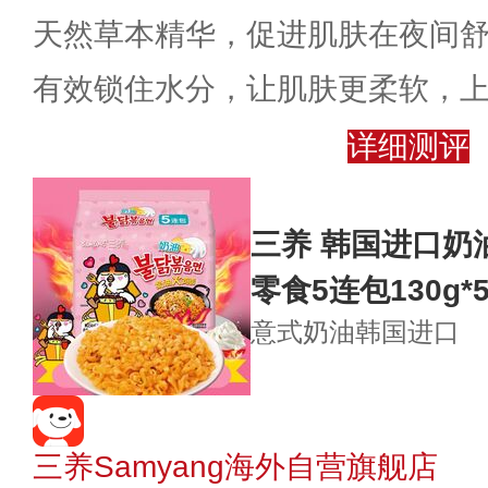
天然草本精华，促进肌肤在夜间
有效锁住水分，让肌肤更柔软，
详细测评
三养 韩国进口奶
零食5连包130g*
意式奶油
韩国进口
三养Samyang海外自营旗舰店