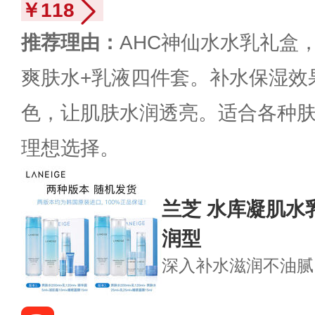
￥118
推荐理由：
AHC神仙水水乳礼盒
爽肤水+乳液四件套。补水保湿效
色，让肌肤水润透亮。适合各种
理想选择。
兰芝 水库凝肌水
润型
深入补水
滋润不油腻