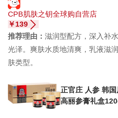
CPB肌肤之钥全球购自营店
￥139
推荐理由：
滋润型配方，深入补
光泽。爽肤水质地清爽，乳液滋
肤类型。
正官庄 人参 韩
高丽参膏礼盒120
品