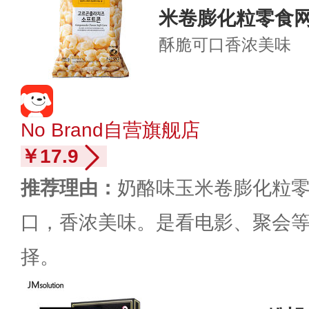
米卷膨化粒零食
酥脆可口
香浓美味
No Brand自营旗舰店
￥17.9
推荐理由：
奶酪味玉米卷膨化粒
口，香浓美味。是看电影、聚会
择。