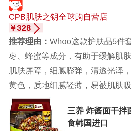
CPB肌肤之钥全球购自营店
￥328
推荐理由：
Whoo这款护肤品5
枣、蜂蜜等成分，有助于缓解肌
肌肤屏障，细腻膨弹，清透光泽
黄色，质地细腻轻薄，易被肌肤
三养 炸酱面干拌
食韩国进口