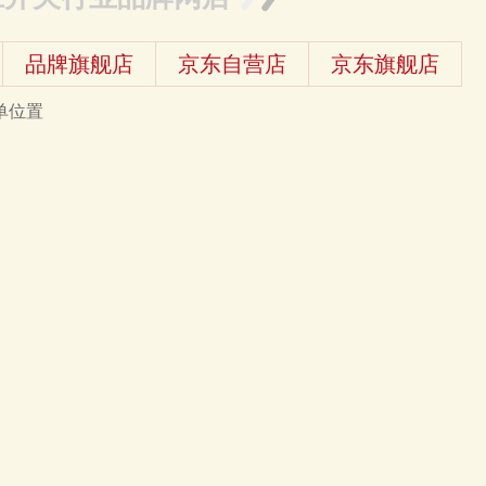
品牌旗舰店
京东自营店
京东旗舰店
单位置