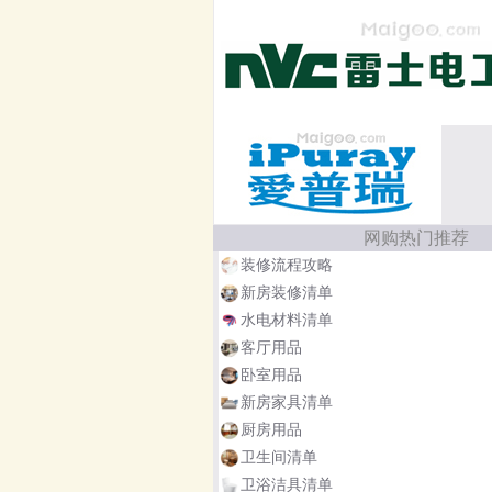
网购热门推荐
装修流程攻略
新房装修清单
水电材料清单
客厅用品
卧室用品
新房家具清单
厨房用品
卫生间清单
卫浴洁具清单