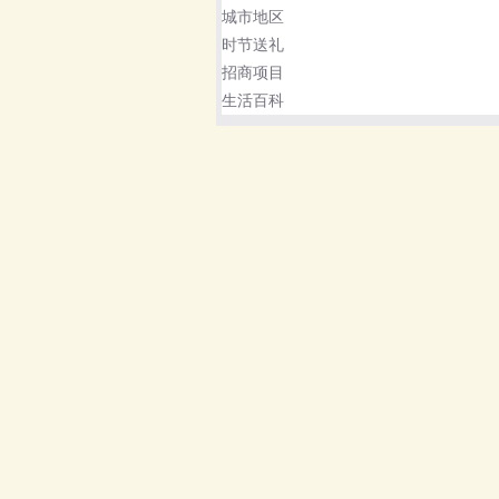
城市地区
时节送礼
招商项目
生活百科