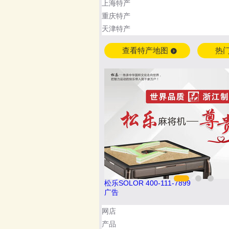
上海特产
重庆特产
天津特产
查看特产地图
热
松乐SOLOR 400-111-7899
广告
网店
产品