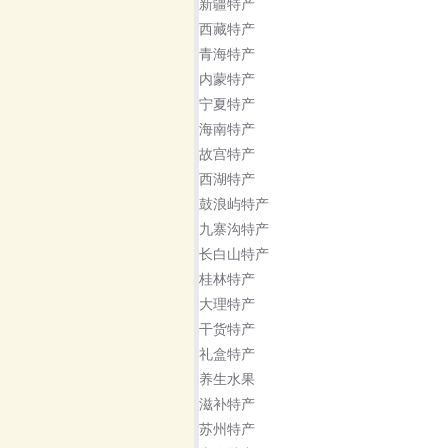
新疆特产
西藏特产
青海特产
内蒙特产
宁夏特产
海南特产
故宫特产
西湖特产
鼓浪屿特产
九寨沟特产
长白山特产
桂林特产
大理特产
干货特产
礼盒特产
养生水果
滋补特产
苏州特产