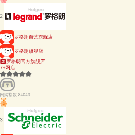
2
罗格朗自营旗舰店
罗格朗旗舰店
罗格朗官方旗舰店
7+网店
网购指数:84043
3