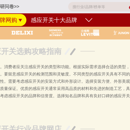
研问卷>>
牌网购
感应开关十大品牌
应开关选购攻略指南
。消费者应关注感应开关的类型和功能。根据实际需求选择合适的类型，
。要留意感应开关的检测范围和灵敏度。不同类型的感应开关具有不同的
性。需要考虑感应开关的安装方式和外形设计。选择安装方便、外形美观
质量保证。优质的感应开关通常采用高品质的材料和先进的制造工艺，具
考虑感应开关的品牌和信誉度。选择知名品牌和具有良好口碑的感应开关
应开关行业品牌网店