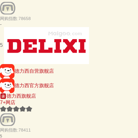
网购指数:78658
-
5
德力西自营旗舰店
德力西官方旗舰店
德力西旗舰店
7+网店
网购指数:78411
5