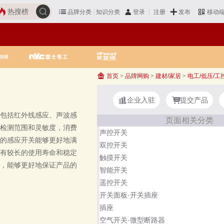
热搜榜
品牌分类
知识分类
发布
登录
注册
移动
首页
>
品牌网购
>
建材/家居
>
电工/低压/工
企业入驻
提交产品
包括红外线感应、声波感
页面相关分类
检测范围和灵敏度，消费
声控开关
的感应开关能够更好地满
双控开关
有较长的使用寿命和稳定
触摸开关
，能够更好地保证产品的
智能开关
遥控开关
开关面板·开关插座
插座
空气开关·微型断路器