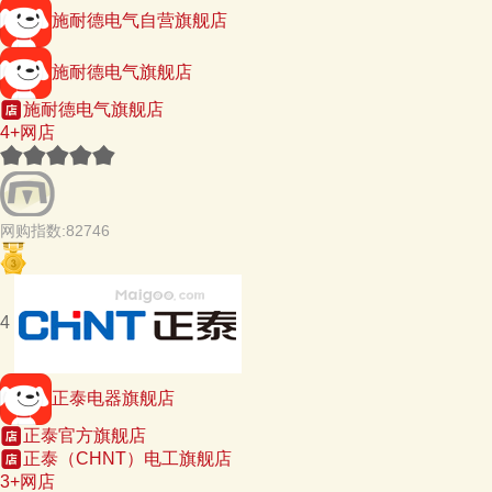
施耐德电气自营旗舰店
施耐德电气旗舰店
施耐德电气旗舰店
4+网店
网购指数:82746
4
正泰电器旗舰店
正泰官方旗舰店
正泰（CHNT）电工旗舰店
3+网店