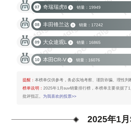
奇瑞瑞虎8
07
销量：19949
丰田锋兰达
08
销量：17242
大众途观L
09
销量：16865
本田CR-V
10
销量：16076
提醒：
本榜单仅供参考，务必实地考察、谨防诈骗、理性判
榜单说明：
2025年1月suv销量排行榜，本榜单主要依据
批评指正。
为我喜欢的投票>>
2025年1