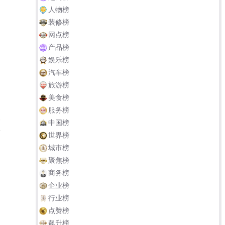
人物榜
装修榜
网点榜
产品榜
娱乐榜
汽车榜
旅游榜
美食榜
不
服务榜
-
中国榜
新
世界榜
城市榜
聚焦榜
商务榜
企业榜
行业榜
点赞榜
飙升榜