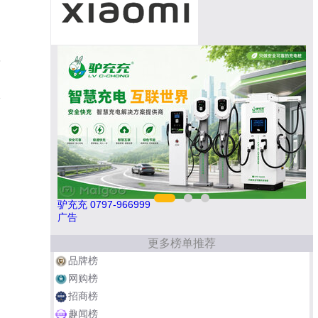
6
的
1
驴充充 0797-966999
伟
广告
更多榜单推荐
品牌榜
网购榜
招商榜
趣闻榜