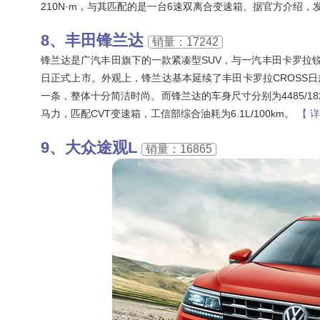
210N·m，与其匹配的是一台6速双离合变速箱。据官方介绍，
丰田锋兰达
销量：17242
锋兰达是广汽丰田旗下的一款紧凑型SUV，与一汽丰田卡罗拉锐放
日正式上市。外观上，锋兰达基本延续了丰田卡罗拉CROSS
一条，整体十分简洁时尚。而锋兰达的车身尺寸分别为4485/1825
马力，匹配CVT变速箱，工信部综合油耗为6.1L/100km。
【 
大众途观L
销量：16865