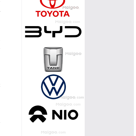
量
融
8
率
和
车
，
贯
为