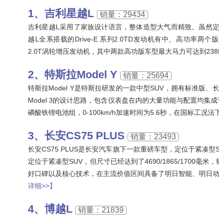
吉利星越L
销量：29434
吉利星越L采用了家族设计语言，整体造型大气而精致。虽然定位
越L全系搭载的Drive-E 系列2.0TD发动机有中、高功率
2.0T涡轮增压发动机，其中两款高功版车型最大马力可达到238P
特斯拉Model Y
销量：25694
特斯拉Model Y是特斯拉研发的一款中型SUV，拥有标准版、
Model 3的设计思路，包含仪表盘在内的大量功能与配置均
磷酸铁锂电池组，0-100km/h加速时间为5.6秒，在国标工况法
长安CS75 PLUS
销量：23493
长安CS75 PLUS是长安汽车旗下一款重磅车型，定位于紧凑型
定位于紧凑型SUV，但尺寸已经达到了4690/1865/1700毫
好口碑以及核心技术，在主流价值区间具备了明日智能、明日动
详细>>】
博越L
销量：21839