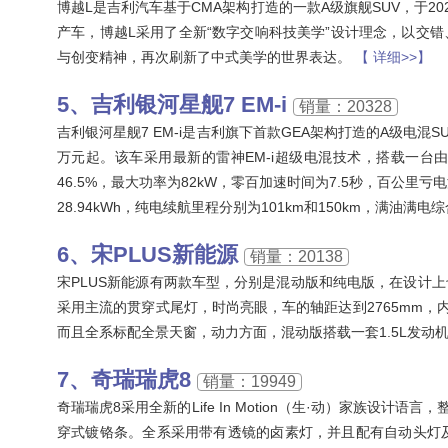
博越L是吉利汽车基于CMA架构打造的一款A级旗舰SUV，于2022年1
产车，博越L采用了全新“数字交响科技美学”设计理念，以交
与创变精神，再次刷新了中式美学的世界表达。
【 详细>>】
吉利银河星舰7 EM-i
销量：20328
吉利银河星舰7 EM-i是吉利旗下首款GEA架构打造的A级电混SU
万元起。该车采用最新的雷神EM-i超级电混技术，搭载一台
46.5%，最大功率为82kW，零百加速时间为7.5秒，百公里亏电
28.94kWh，纯电续航里程分别为101km和150km，满油满电
宋PLUS新能源
销量：20138
宋PLUS新能源有两款车型，分别是混动版和纯电版，在设计
采用主流的贯穿式尾灯，时尚亮眼，车的轴距达到2765mm，
而且全系标配全景天窗，动力方面，混动版搭载一套1.5L发动机
奇瑞瑞虎8
销量：19949
奇瑞瑞虎8采用全新的Life In Motion（生·动）家族设
穿式镀铬条。全系采用带有透镜的卤素灯，并且配有自动头灯及L