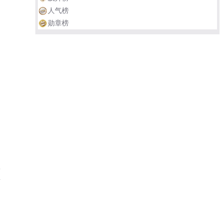
人气榜
勋章榜
舒
第