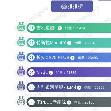
排排榜
吉利星越L
01
销量：29434
特斯拉Model Y
02
销量：25694
长安CS75 PLUS
03
销量：23493
博越L
04
销量：21839
吉利银河星舰7 EM-i
05
销量：20328
宋PLUS新能源
06
销量：20138