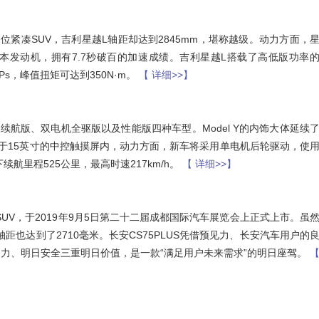
紧凑SUV，吉利星越L轴距却达到2845mm，堪称越级。动力方面，
两个版本发动机，拥有7.7秒破百的加速成绩。吉利星越L搭载了高低版功率
s，峰值扭矩可达到350N·m。
【 详细>>】
长续航版、双电机全驱版以及性能版四种车型。Model Y的内饰大体延续
集成于15英寸的中控触摸屏内，动力方面，新车将采用单电机后轮驱动，使
下续航里程525公里，最高时速217km/h。
【 详细>>】
SUV，于2019年9月5日第二十二届成都国际汽车展览会上正式上市。虽
米，轴距也达到了2710毫米。长安CS75PLUS凭借预见力、长安汽车用户的
力、明日安全三重明日价值，是一款“满足用户未来需求”的明日座驾。