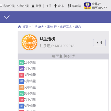
查排行
品牌分类
知识分类
发布
登录
注册
移动端
用买购APP
首页
>
生活10大
>
车/出行
>
出行工具
>
SUV
M生活榜
注册用户-MG1002048
页面相关分类
1月销量
2月销量
3月销量
4月销量
5月销量
6月销量
7月销量
8月销量