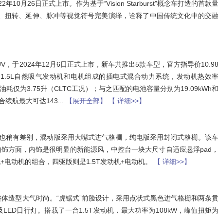
0月26日正式上市。作为基于“Vision Starburst”概念车打造的首款
错、扭转、延伸、脉冲等视觉符号完美演绎，诠释了中国传统文化中的交
V，于2024年12月6日正式上市，新车共推出5款车型，官方指导价10.9
由1.5L自然吸气发动机和电机组成的插电式混合动力系统，发动机热效
油耗仅为3.75升（CLTC工况）；与之匹配的电池容量分别为19.09kWh
综合续航最大可达143
...
【展开全部】
【 详细>>】
上也稍有差别，混动版采用大嘴式进气格栅，纯电版采用封闭式格栅。该
内饰方面，内饰是很明显的新能源风，中控台一块大尺寸自适应悬浮pad
+电动机的组合，四驱版则是1.5T发动机+电动机。
【 详细>>】
计语言，整体造型大气时尚。“虎锯式”前脸设计，采用点状式黑色进气格栅和两条
ED日行灯。搭载了一台1.5T发动机，最大功率为108kW，峰值扭矩