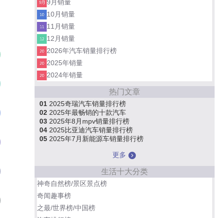
9月销量
10月销量
11月销量
12月销量
2026年汽车销量排行榜
本田CR-V
01
2025年销量
2024年销量
大众途观L
02
热门文章
01
2025奇瑞汽车销量排行榜
特斯拉Model Y
02
2025年最畅销的十款汽车
03
03
2025年8月mpv销量排行榜
04
2025比亚迪汽车销量排行榜
05
2025年7月新能源车销量排行榜
奇瑞瑞虎8
04
更多
长安CS75 PLUS
生活十大分类
05
神奇自然榜/景区景点榜
奇闻趣事榜
宋PLUS新能源
06
之最/世界榜/中国榜