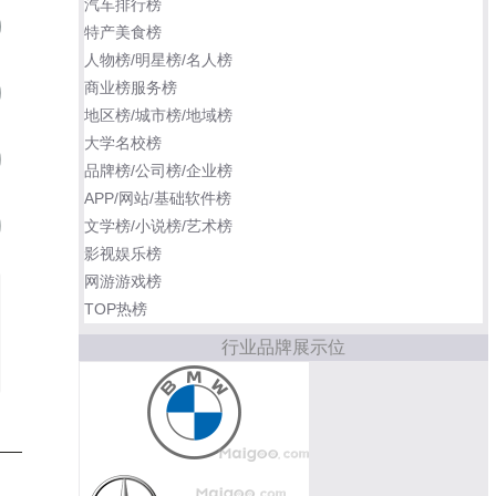
汽车排行榜
吉利星越L
07
特产美食榜
人物榜/明星榜/名人榜
商业榜服务榜
丰田锋兰达
08
地区榜/城市榜/地域榜
大学名校榜
博越L
09
品牌榜/公司榜/企业榜
APP/网站/基础软件榜
吉利银河星舰7 EM-i
文学榜/小说榜/艺术榜
10
影视娱乐榜
网游游戏榜
TOP热榜
行业品牌展示位