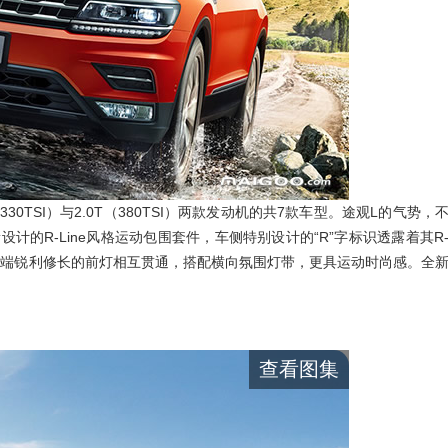
0TSI）与2.0T（380TSI）两款发动机的共7款车型。途观L的气势，
的R-Line风格运动包围套件，车侧特别设计的“R”字标识透露着其R
与两端锐利修长的前灯相互贯通，搭配横向氛围灯带，更具运动时尚感。全
查看图集