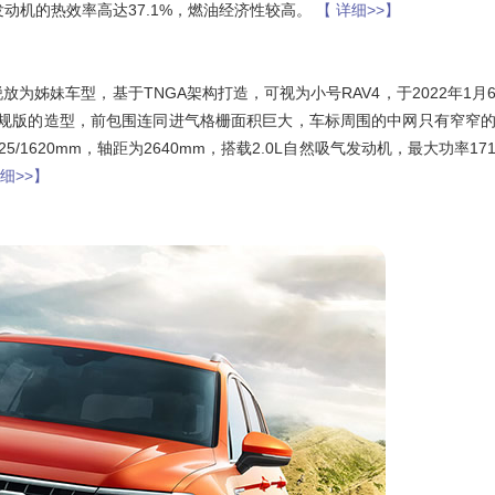
发动机的热效率高达37.1%，燃油经济性较高。
【 详细>>】
为姊妹车型，基于TNGA架构打造，可视为小号RAV4，于2022年1月
日规版的造型，前包围连同进气格栅面积巨大，车标周围的中网只有窄窄
/1620mm，轴距为2640mm，搭载2.0L自然吸气发动机，最大功率17
详细>>】