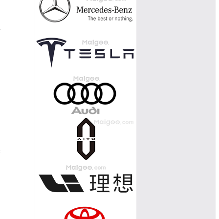
星
的
了
用
然
良
【