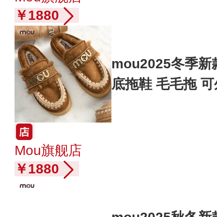
￥1880
mou2025冬季新
底拖鞋 毛毛拖 
Mou旗舰店
￥1880