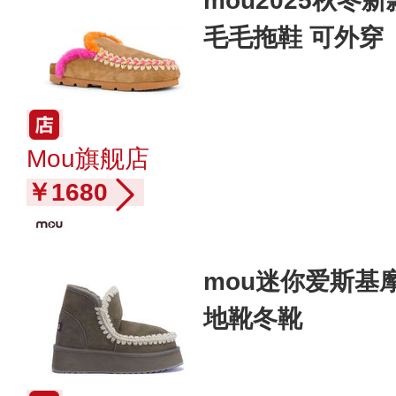
mou2025秋冬
毛毛拖鞋 可外穿
Mou旗舰店
￥1680
mou迷你爱斯基
地靴冬靴