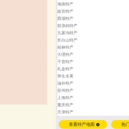
海南特产
故宫特产
西湖特产
鼓浪屿特产
九寨沟特产
长白山特产
桂林特产
大理特产
干货特产
礼盒特产
养生水果
滋补特产
苏州特产
上海特产
重庆特产
天津特产
查看特产地图
热