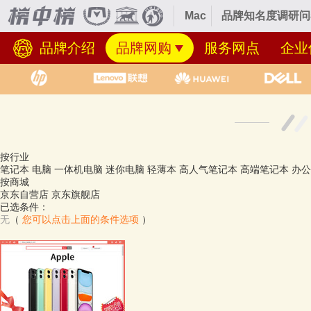
Mac
品牌知名度调研问
品牌介绍
品牌网购
服务网点
企业
按行业
笔记本
电脑
一体机电脑
迷你电脑
轻薄本
高人气笔记本
高端笔记本
办公
按商城
京东自营店
京东旗舰店
已选条件：
无
（
您可以点击上面的条件选项
）