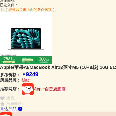
京东商城
已选条件：
无
（
您可以点击上面的条件选项
）
Apple/苹果AI/MacBook Air13英寸M5 (10+8核) 
9249
参考价格：
￥
所属品牌：
Mac
推荐网店：
Apple自营旗舰店
(点赞
)
(收藏商品)
直达产品