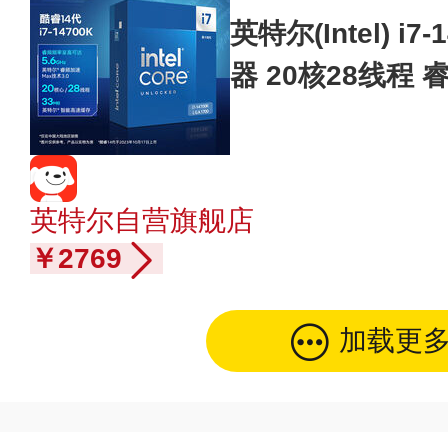
英特尔(Intel) i
器 20核28线程 
3M三级缓存 台式
英特尔自营旗舰店
￥2769
加载更