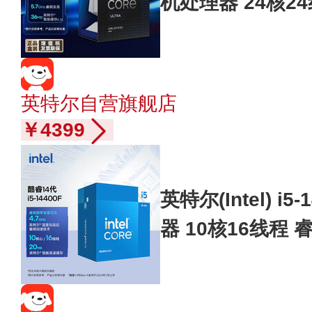
机处理器 24核2
竞视频剪辑 畅玩
英特尔自营旗舰店
￥4399
英特尔(Intel) i5
器 10核16线程 
0M三级缓存 台式