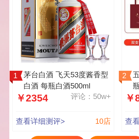
茅台白酒 飞天53度酱香型
五
白酒 每瓶白酒500ml
瓶
评论：50w+
￥2354
￥8
查看详细测评>
10店
查