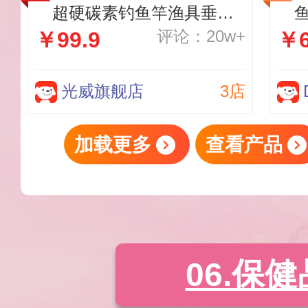
超硬碳素钓鱼竿渔具垂钓
评论：20w+
￥99.9
￥6
钓具用品3.6米
光威旗舰店
3店
加载更多
查看产品
06.保健