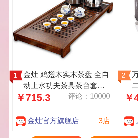
金灶 鸡翅木实木茶盘 全自
动上水功夫茶具茶台套装R
评论：10000
￥715.3
￥4
-350A
金灶官方旗舰店
3店