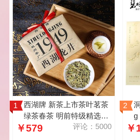
西湖牌 新茶上市茶叶茗茶
绿茶春茶 明前特级精选老
评论：5000
￥579
￥1
茶树西湖龙井茶叶纸包200
g