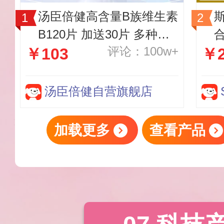
汤臣倍健高含量B族维生素
B120片 加送30片 多种复
评论：100w+
￥103
￥2
合维生素含b12b2b6烟酰
胺 成人男女加班熬夜 可搭
配维生素C
汤臣倍健自营旗舰店
加载更多
查看产品