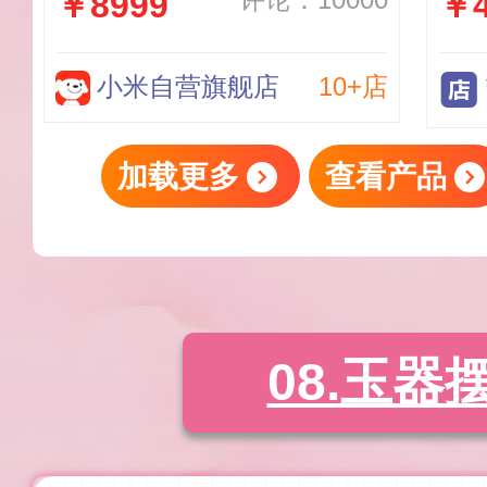
￥8999
￥4
五代骁龙 8 至尊版移动平
台 5G手机
小米自营旗舰店
10+店
加载更多
查看产品
08.玉器