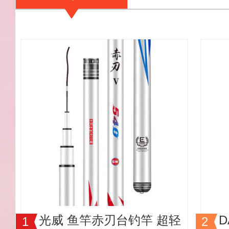
光威 鱼竿赤刃台钓竿 超轻
D