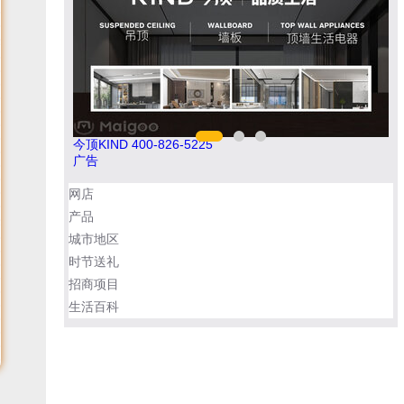
欧陆OULU 0760-23220123
肯帝
广告
网店
产品
城市地区
时节送礼
招商项目
生活百科