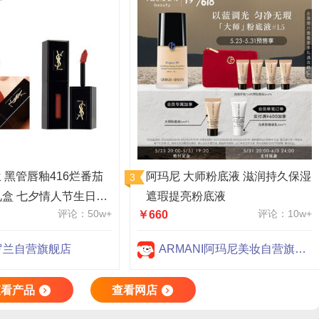
兰 黑管唇釉416烂番茄
阿玛尼 大师粉底液 滋润持久保湿
盒 七夕情人节生日礼
遮瑕提亮粉底液
评论：50w+
评论：10w+
￥660
罗兰自营旗舰店
ARMANI阿玛尼美妆自营旗舰店
查看产品
查看网店