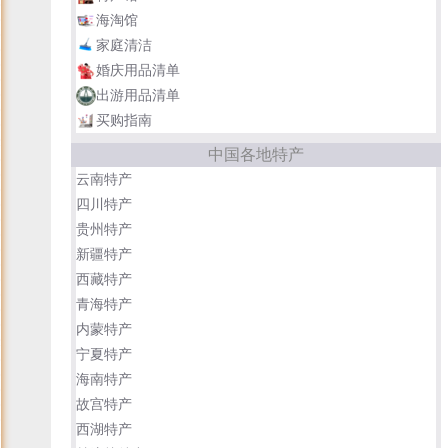
海淘馆
家庭清洁
婚庆用品清单
出游用品清单
买购指南
中国各地特产
云南特产
四川特产
贵州特产
新疆特产
西藏特产
青海特产
内蒙特产
宁夏特产
海南特产
故宫特产
西湖特产