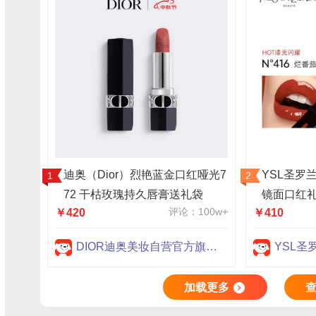
迪奥（Dior）烈艳蓝金口红哑光7
YSL圣罗
72 干枯玫瑰持久唇膏送礼袋
镜面口红礼
评论：100w+
￥420
￥410
物女
DIOR迪奥美妆自营官方旗舰店
YSL圣
加载更多