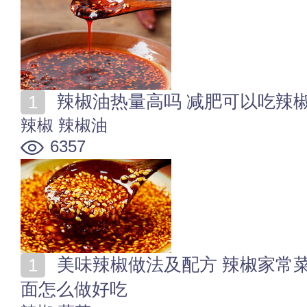
辣椒油热量高吗 减肥可以吃辣
辣椒
辣椒油
6357
美味辣椒做法及配方 辣椒家常菜_辣椒酱_辣椒油_辣椒
面怎么做好吃