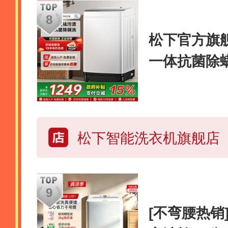
松下官方旗舰
一体抗菌除
容量T2F1
松下智能洗衣机旗舰店
[不弯腰热销