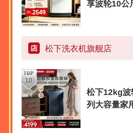
享波轮10
机U1F1
松下洗衣机旗舰店
松下12kg
列大容量家
频U2F1