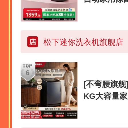
体机
松下迷你洗衣机旗舰店
[不弯腰旗舰
KG大容量
1U2R