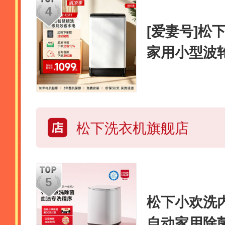
[爱妻号]松
家用小型波
体-K3F1
松下洗衣机旗舰店
松下小欢洗
自动家用除