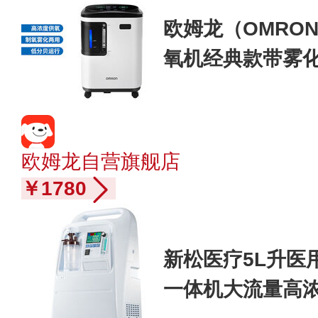
欧姆龙（OMRO
氧机经典款带雾
氧气机 Y-309W
欧姆龙自营旗舰店
￥1780
新松医疗5L升医
一体机大流量高