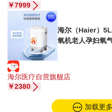
￥7999
海尔（Haier）
氧机老人孕妇氧气
W
海尔医疗自营旗舰店
￥2380
加载更