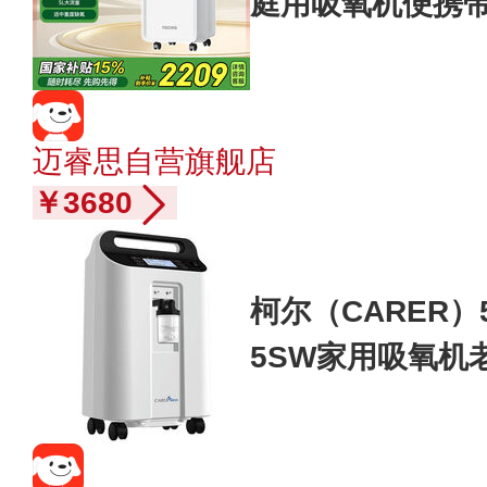
庭用吸氧机便携带氧
迈睿思自营旗舰店
￥3680
柯尔（CARER）
5SW家用吸氧机
雾化