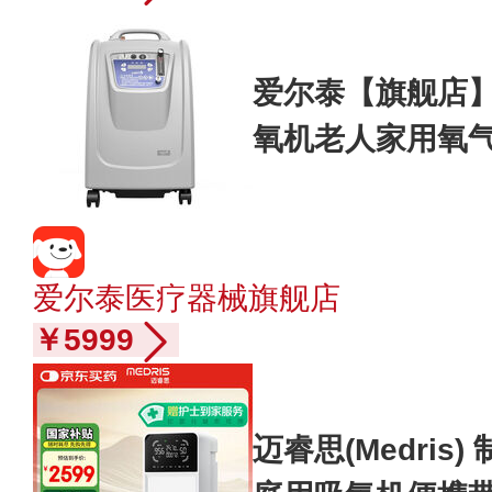
爱尔泰【旗舰店】
氧机老人家用氧
AE-8 AE-8标准
爱尔泰医疗器械旗舰店
￥5999
迈睿思(Medris