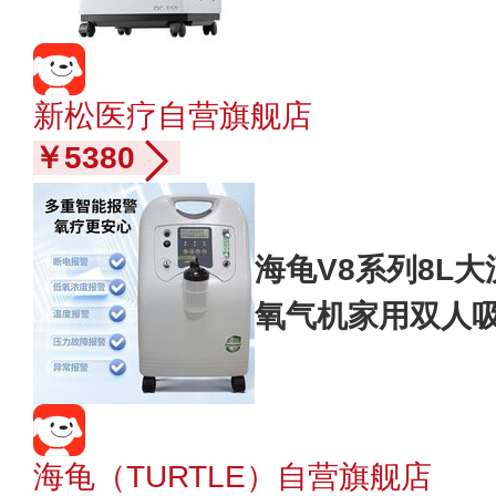
医用氧气机OC-S
新松医疗自营旗舰店
￥5380
海龟V8系列8L
氧气机家用双人吸
-WN-NS
海龟（TURTLE）自营旗舰店