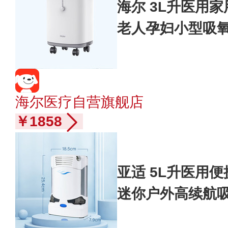
海尔 3L升医用
老人孕妇小型吸
管家庭氧疗氧气机
海尔医疗自营旗舰店
￥1858
亚适 5L升医用
迷你户外高续航
原氧气机 2.7KG