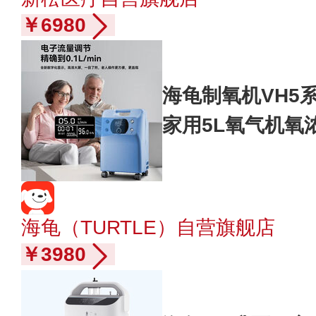
￥6980
海龟制氧机VH5
家用5L氧气机氧
家用医用级带雾化
海龟（TURTLE）自营旗舰店
￥3980