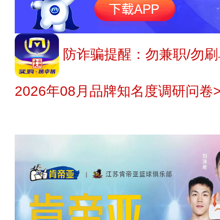
防诈骗提醒：勿兼职/勿刷
2026年08月品牌知名度调研问卷>