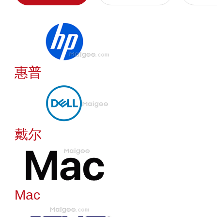
惠普
戴尔
Mac