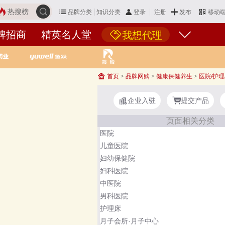
热搜榜
品牌分类
知识分类
发布
登录
注册
移动
牌招商
精英名人堂
我想代理
首页
>
品牌网购
>
健康保健养生
>
医院/护理
企业入驻
提交产品
页面相关分类
医院
儿童医院
妇幼保健院
妇科医院
中医院
男科医院
护理床
月子会所·月子中心