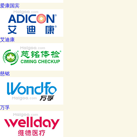
爱康国宾
艾迪康
慈铭
万孚