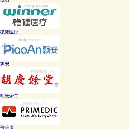
稳健医疗
飘安
胡庆余堂
普美康