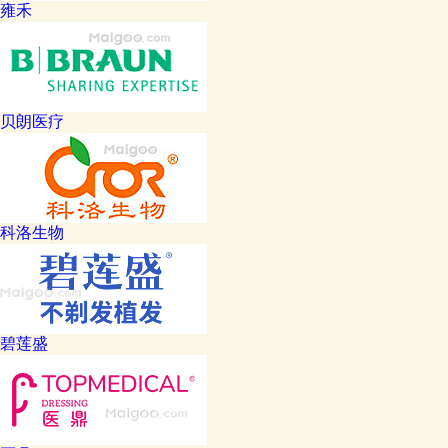
雍禾
贝朗医疗
科洛生物
碧莲盛