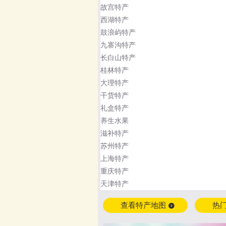
故宫特产
西湖特产
鼓浪屿特产
九寨沟特产
长白山特产
桂林特产
大理特产
干货特产
礼盒特产
养生水果
滋补特产
苏州特产
上海特产
重庆特产
天津特产
查看特产地图
热