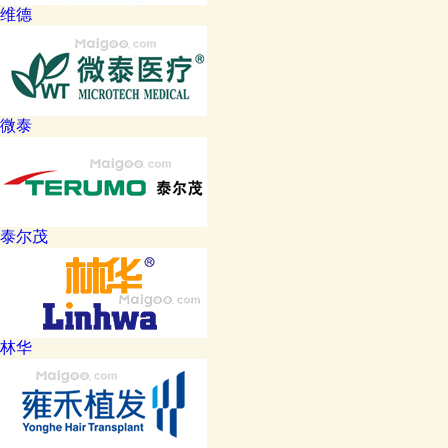
维德
微泰
泰尔茂
林华