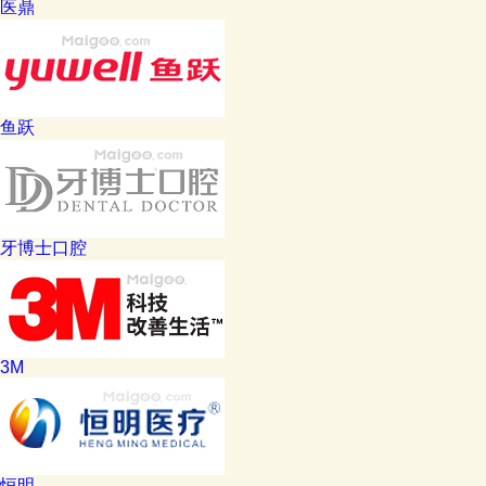
医鼎
鱼跃
牙博士口腔
3M
恒明