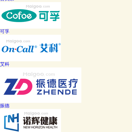
可孚
艾科
振德