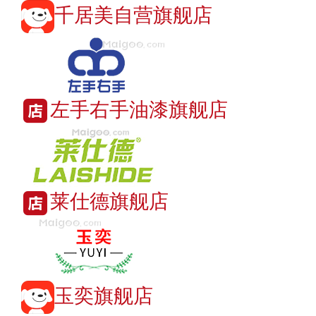
千居美自营旗舰店
左手右手油漆旗舰店
莱仕德旗舰店
玉奕旗舰店