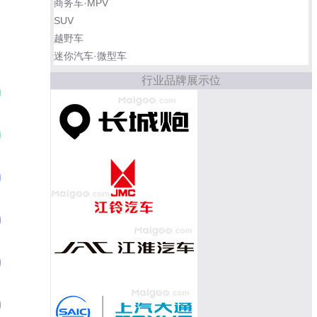
商务车·MPV
SUV
越野车
迷你汽车·微型车
行业品牌展示位
北京BJ40
01
风骏5
02
哈弗H5
03
瑞风M4
04
域虎7
05
长城炮
06