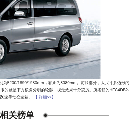
011
亚通Aton 400-636-1218
200/1890/1980mm，轴距为3080mm。前脸部分，大尺寸多边形
的就是下方棱角分明的轮廓，视觉效果十分凌厉。所搭载的HFC4DB2
匹配6速手动变速箱。
【 详细>>】
相关榜单