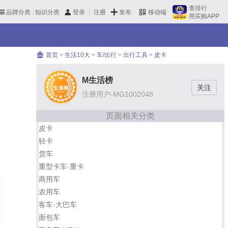
查排行
品牌分类
知识分类
发布
登录
注册
移动端
用买购APP
首页
>
生活10大
>
车/出行
>
出行工具
>
皮卡
M生活榜
注册用户-MG1002048
页面相关分类
皮卡
轻卡
货车
重型卡车·重卡
商用车
农用车
客车·大巴车
面包车