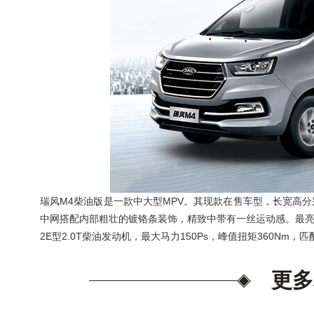
肯帝亚KENTIER 4006-026-
瑞风M4柴油版是一款中大型MPV。其现款在售车型，长宽高分别为5
中网搭配内部粗壮的镀铬条装饰，精致中带有一丝运动感。最亮眼
2E型2.0T柴油发动机，最大马力150Ps，峰值扭矩360Nm，
更多