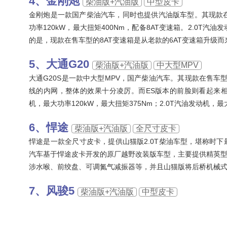
金刚炮
柴油版+汽油版
中型皮卡
金刚炮是一款国产柴油汽车，同时也提供汽油版车型。其现款在售车
功率120kW，最大扭矩400Nm，配备8AT变速箱。2.0T汽油
的是，现款在售车型的8AT变速箱是从老款的6AT变速箱升级
大通G20
柴油版+汽油版
中大型MPV
大通G20S是一款中大型MPV，国产柴油汽车。其现款在售车
线的内网，整体的效果十分凌厉。而ES版本的前脸则看起来相
机，最大功率120kW，最大扭矩375Nm；2.0T汽油发动机，最
悍途
柴油版+汽油版
全尺寸皮卡
悍途是一款全尺寸皮卡，提供山猫版2.0T柴油车型，堪称时下
汽车基于悍途皮卡开发的原厂越野改装版车型，主要提供精英
涉水喉、前绞盘、可调氮气减振器等，并且山猫版将后桥机械
风骏5
柴油版+汽油版
中型皮卡