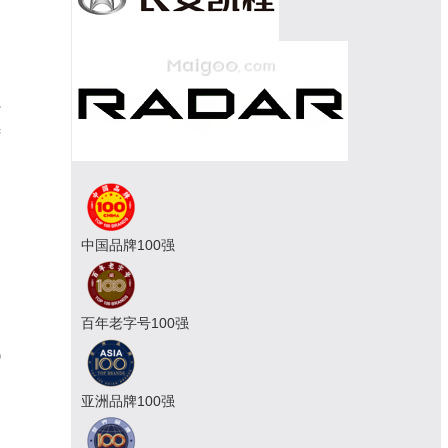
系
续
是
中国品牌100强
，
百年老字号100强
汽
用
亚洲品牌100强