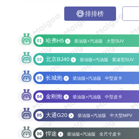
排排榜
哈弗H5
01
柴油版+汽油版
大型SUV
北京BJ40
02
柴油版+汽油版
紧凑型SUV
长城炮
03
柴油版+汽油版
中型皮卡
金刚炮
04
柴油版+汽油版
中型皮卡
大通G20
05
柴油版+汽油版
中大型MPV
悍途
06
柴油版+汽油版
全尺寸皮卡