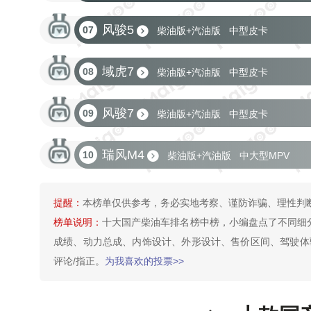
风骏5
07
柴油版+汽油版
中型皮卡
域虎7
08
柴油版+汽油版
中型皮卡
风骏7
09
柴油版+汽油版
中型皮卡
瑞风M4
10
柴油版+汽油版
中大型MPV
提醒：
本榜单仅供参考，务必实地考察、谨防诈骗、理性判
榜单说明：
十大国产柴油车排名榜中榜，小编盘点了不同细
成绩、动力总成、内饰设计、外形设计、售价区间、驾驶体验
评论/指正。
为我喜欢的投票>>