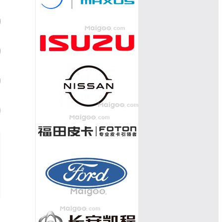
大通G20
07
金刚炮
08
风骏7
09
悍途
10