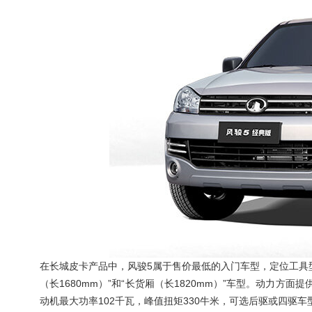
在长城皮卡产品中，风骏5属于售价最低的入门车型，定位工具型
（长1680mm）”和“长货厢（长1820mm）”车型。动力方面提
动机最大功率102千瓦，峰值扭矩330牛米，可选后驱或四驱