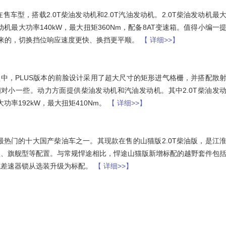
型，搭载2.0T柴油发动机和2.0T汽油发动机。2.0T柴油发动机最
发动机最大功率140kW，最大扭矩360Nm，配备8AT变速箱。值得小编一
而来的，切换挡位响应速度更快、换挡更平顺。
【 详细>>】
型中，PLUS版本的前脸设计采用了超大尺寸的矩形进气格栅，并搭配散
对小一些。动力方面提供柴油发动机和汽油发动机。其中2.0T柴油发
大功率192kW，最大扭矩410Nm。
【 详细>>】
最热门的十大国产柴油车之一。其现款在售的山猫版2.0T柴油版，是江
型、旗舰型等配置。与常规悍途相比，悍途山猫版新增标配的越野套件包
式差速器锁从选装升级为标配。
【 详细>>】