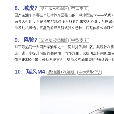
域虎7
柴油版+汽油版
中型皮卡
国产柴油车有哪些？江铃汽车还推出的一款中型皮卡——域虎
卤素大灯组；车侧流畅的线条令车身看起来较为舒展；车尾采用垂
油发动机可选，底盘为前双叉臂式独立悬挂、后整体桥式非独
风骏7
柴油版+汽油版
中型皮卡
时下最热门十大国产柴油车之一，同时提供柴油版。其现款在
连，进一步提升前脸的整体性；内饰方面，仅提供黑棕内饰颜色，
值扭矩330牛米；传动系统方面，柴油和汽油车型均匹配6速手
瑞风M4
柴油版+汽油版
中大型MPV