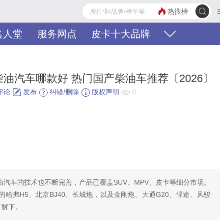
热搜榜
名人堂
服务网点
皮卡十大品牌
油汽车哪款好 热门国产柴油车推荐〔2026〕
评论
发布
纠错/删除
版权声明
0
汽车的技术也不断完善，产品已覆盖SUV、MPV、皮卡等细分市场。
哈弗H5、北京BJ40、长城炮，以及金刚炮、大通G20、悍途、风骏
了解下。