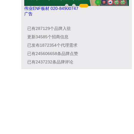
伟业ENF板材 020-84900747
广告
已有
287129
个品牌入驻
更新
34585
个招商信息
已发布
1872354
个代理需求
已有
245606658
条品牌点赞
已有
2437232
条品牌评论
的
-