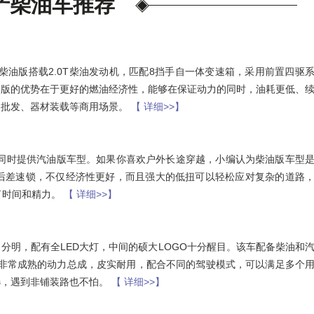
产柴油车推荐
柴油版搭载2.0T柴油发动机，匹配8挡手自一体变速箱，采用前置四驱
油版的优势在于更好的燃油经济性，能够在保证动力的同时，油耗更低、
售批发、器材装载等商用场景。
【 详细>>】
车，同时提供汽油版车型。如果你喜欢户外长途穿越，小编认为柴油版车型
、后差速锁，不仅经济性更好，而且强大的低扭可以轻松应对复杂的道路
了时间和精力。
【 详细>>】
分明，配有全LED大灯，中间的硕大LOGO十分醒目。该车配备柴油和
一套非常成熟的动力总成，皮实耐用，配合不同的驾驶模式，可以满足多个
选，遇到非铺装路也不怕。
【 详细>>】