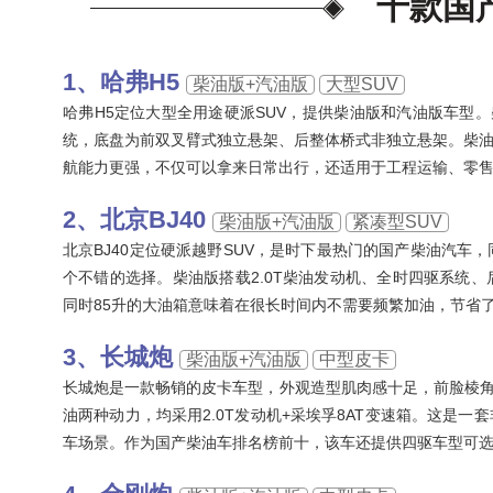
十款国
哈弗H5
柴油版+汽油版
大型SUV
哈弗H5定位大型全用途硬派SUV，提供柴油版和汽油版车型。
统，底盘为前双叉臂式独立悬架、后整体桥式非独立悬架。柴
航能力更强，不仅可以拿来日常出行，还适用于工程运输、零
北京BJ40
柴油版+汽油版
紧凑型SUV
北京BJ40定位硬派越野SUV，是时下最热门的国产柴油汽
个不错的选择。柴油版搭载2.0T柴油发动机、全时四驱系统
同时85升的大油箱意味着在很长时间内不需要频繁加油，节省
长城炮
柴油版+汽油版
中型皮卡
长城炮是一款畅销的皮卡车型，外观造型肌肉感十足，前脸棱角
油两种动力，均采用2.0T发动机+采埃孚8AT变速箱。这是
车场景。作为国产柴油车排名榜前十，该车还提供四驱车型可