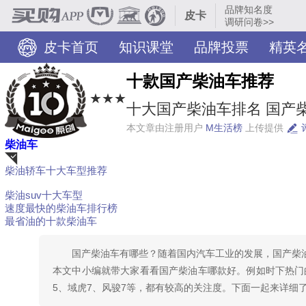
品牌知名度
皮卡
调研问卷>>
皮卡首页
知识课堂
品牌投票
精英
十款国产柴油车推荐
★★★
十大国产柴油车排名 国产柴
本文章由注册用户
M生活榜
上传提供
柴油车
柴油轿车十大车型推荐
荐
柴油suv十大车型
速度最快的柴油车排行榜
最省油的十款柴油车
国产柴油车有哪些？随着国内汽车工业的发展，国产柴油
本文中小编就带大家看看国产柴油车哪款好。例如时下热门的
5、域虎7、风骏7等，都有较高的关注度。下面一起来详细