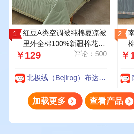
红豆A类空调被纯棉夏凉被
南
里外全棉100%新疆棉花被
评论：500
￥129
￥1
芯薄被子可机洗水洗 暮色
绿(A类母婴 里外全棉) 150
*200cm单夏被【正宗新疆
色
北极绒（Bejirog）布达琳专卖店
棉】
加载更多
查看产品