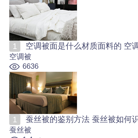
空调被面是什么材质面料的 空
空调被
6636
蚕丝被的鉴别方法 蚕丝被如何
蚕丝被