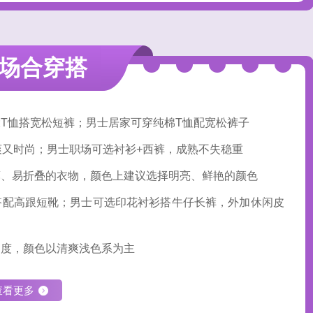
场合穿搭
T恤搭宽松短裤；男士居家可穿纯棉T恤配宽松裤子
爽又时尚；男士职场可选衬衫+西裤，成熟不失稳重
薄、易折叠的衣物，颜色上建议选择明亮、鲜艳的颜色
搭配高跟短靴；男士可选印花衬衫搭牛仔长裤，外加休闲皮
由度，颜色以清爽浅色系为主
查看更多