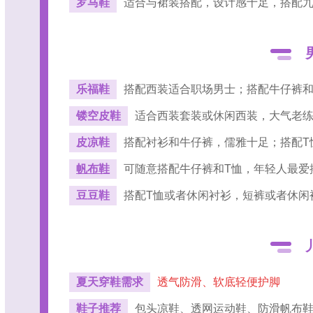
罗马鞋
适合与裙装搭配，设计感十足，搭配
乐福鞋
搭配西装适合职场男士；搭配牛仔裤和
镂空皮鞋
适合西装套装或休闲西装，大气老
皮凉鞋
搭配衬衫和牛仔裤，儒雅十足；搭配T
帆布鞋
可随意搭配牛仔裤和T恤，年轻人最爱
豆豆鞋
搭配T恤或者休闲衬衫，短裤或者休闲
夏天穿鞋需求
透气防滑、软底轻便护脚
鞋子推荐
包头凉鞋‌、透网运动鞋、防滑帆布鞋