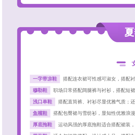
夏
一字带凉鞋
搭配连衣裙可性感可淑女，搭配
穆勒鞋
职场日常
搭配阔腿裤与衬衫，搭配短裙
浅口单鞋
搭配直筒裤、衬衫尽显优雅气质；
鱼嘴鞋
搭配包臀裙与雪纺衫，显知性优雅浪
厚底拖鞋
运动风强的厚底拖鞋适合搭配裙装