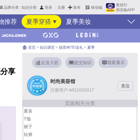
查排行
品牌分类
知识分类
发布
登录
注册
移动端
用买购APP
物推荐
夏季穿搭
夏季美妆
暑
首页
>
知识课堂
>
场景/时节/送礼
>
夏季
企业入驻
提交知识
我要展示
范分享
时尚美容馆
注册用户-MG1002017
页面相关分类
夏装
T恤
裙子
短裤