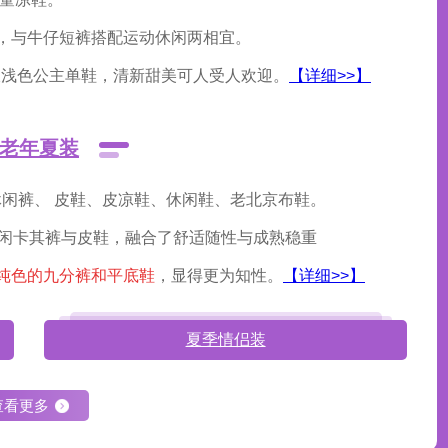
，与牛仔短裤搭配运动休闲两相宜。
双浅色公主单鞋，清新甜美可人受人欢迎。
【详细>>】
老年夏装
、休闲裤、 皮鞋、皮凉鞋、休闲鞋、老北京布鞋。
休闲卡其裤与皮鞋，
融合了舒适随性与成熟稳重
纯色的九分裤和平底鞋
，显得更为知性。
【详细>>】
夏季情侣装
查看更多