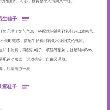
九分阔腿裤、衬衫，显得整个人清爽又干练。
男生鞋子
T恤充满了文艺气息；搭配休闲裤和衬衫打造出雅痞风。
练不失时髦感；搭配牛仔裤能转化出怀旧英伦气质。
恤和中短裤，再配以帽子、项链等配饰，就是时尚Boy。
搭配运动服饰、运动裤等，自由又洒脱。
裤，尽享清凉一夏。
儿童鞋子
。‌