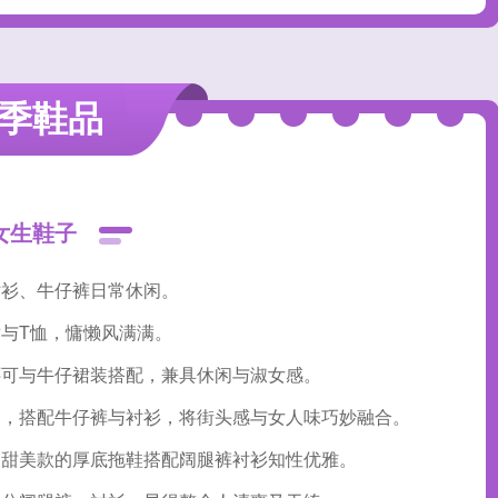
季鞋品
女生鞋子
衬衫、牛仔裤日常休闲。
与T恤，慵懒风满满。
还可与牛仔裙装搭配，兼具休闲与淑女感。
漫，搭配牛仔裤与衬衫，将街头感与女人味巧妙融合。
，甜美款的厚底拖鞋搭配阔腿裤衬衫知性优雅。