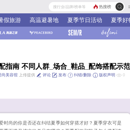
热搜榜
暑假旅游
高温避暑地
夏季节日活动
夏季好
期安全
夏季安全出行
夏季皮肤问题
预防中
配指南 不同人群_场合_鞋品_配饰搭配示
时尚美容馆
上传提供
评论
发布
纠错/删除
版权声明
0
爱时尚的你是否还在纠结夏季如何穿搭才好？夏季穿衣可是