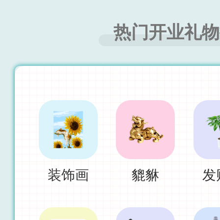
热门开业礼物
装饰画
貔貅
发