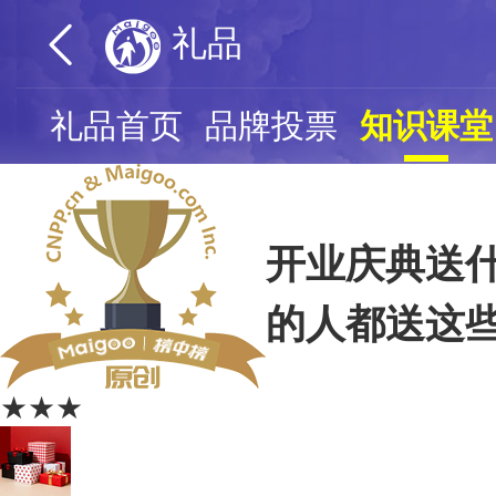
礼品
礼品首页
品牌投票
知识课堂
开业庆典送什
的人都送这
★★★