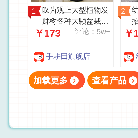
叹为观止大型植物发
财树各种大颗盆栽开
评论：5w+
￥173
￥1
业乔迁客厅办公室内
好养大型花卉 辫子
发财树【1.7-1.8米】
手耕田旗舰店
含盆
盘
加载更多
查看产品