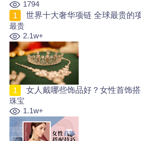
1794
世界十大奢华项链 全球最贵的
最贵
2.1w+
女人戴哪些饰品好？女性首饰搭
珠宝
1.1w+