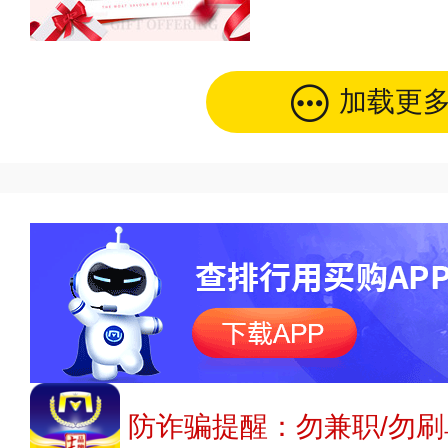
加载更
防诈骗提醒：勿兼职/勿刷