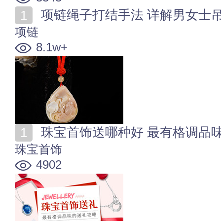
项链绳子打结手法 详解男女士
项链
8.1w+
珠宝首饰送哪种好 最有格调品
珠宝首饰
4902