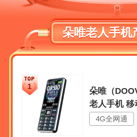
朵唯老人手机
朵唯（DOOV
老人手机 
超长待机
4G全网通