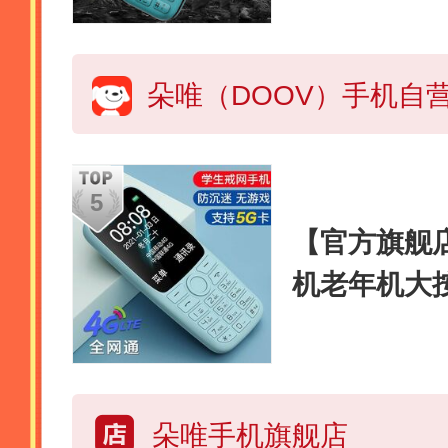
能机 蓝色
【官方旗舰
机老年机大
机超长待机
生款初高中
朵唯手机旗舰店