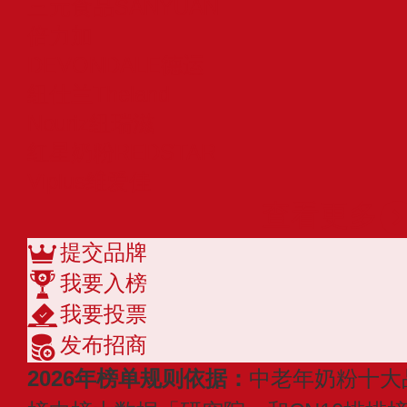
三元食品SANYUAN
倍力加
DEVONDALE德运
纽仕兰Theland
Nouriz纽瑞滋
红星奶粉REDSTAR
Viplus维爱佳
查看更多
提交品牌
我要入榜
我要投票
发布招商
2026年榜单规则依据：
中老年奶粉十大