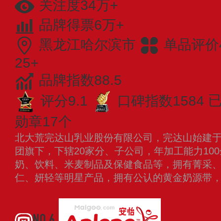
关注度34万+
品牌得票6万+
黑龙江哈尔滨市
单品评价4
25+
品牌指数88.5
评分9.1
口碑指数1584
已
勋章17个
北大荒完达山乳业股份有限公司，完达山始建于1
团旗下，下辖20家分、子公司，年加工能力10
奶、饮料、米麦制品及保健食品等，拥有菁采
仁、妍轻等明星产品，拥有公认的黄金奶源带
NO.6