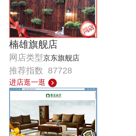
楠雄旗舰店
网店类型
京东旗舰店
推荐指数 87728
进店逛一逛