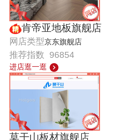
肯帝亚地板旗舰店
网店类型
京东旗舰店
推荐指数 96854
进店逛一逛
莫干山板材旗舰店