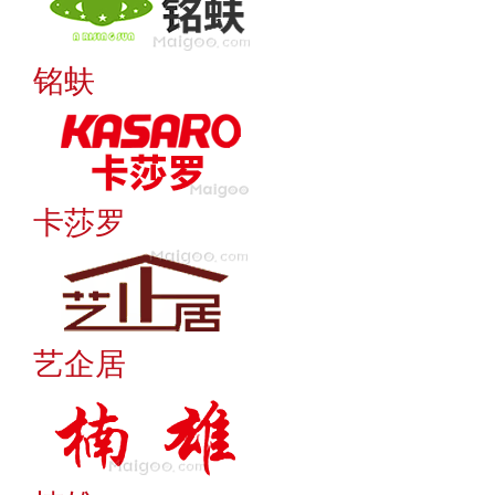
铭蚨
卡莎罗
艺企居