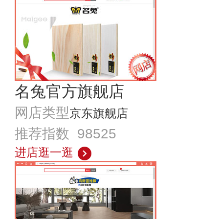
名兔官方旗舰店
网店类型
京东旗舰店
推荐指数 98525
进店逛一逛