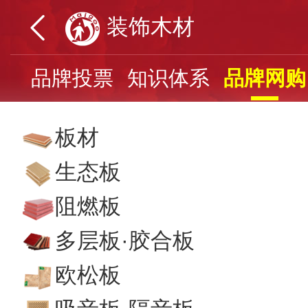
装饰木材
页
品牌投票
知识体系
品牌网购
板材
生态板
阻燃板
多层板·胶合板
欧松板