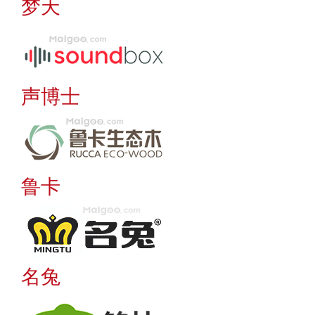
梦天
声博士
鲁卡
名兔