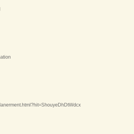
l
ation
reManerment.html?hit=ShouyeDhDtWdcx