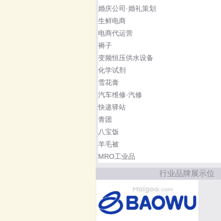
婚庆公司·婚礼策划
生鲜电商
电商代运营
褥子
变频恒压供水设备
化学试剂
雪花膏
汽车维修·汽修
快递驿站
青团
八宝饭
羊毛被
MRO工业品
行业品牌展示位