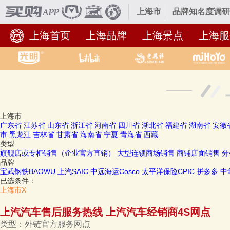
上海市
品牌知名度调研
上海首页
上海品牌
上海景点
上海服
上海市十大品牌
上海市
广东省
江苏省
山东省
浙江省
河南省
四川省
湖北省
福建省
湖南省
安徽
市
黑龙江
吉林省
甘肃省
海南省
宁夏
青海省
西藏
类型
旗舰店或专柜销售（企业官方直销）
大型连锁商场销售
商铺店面销售
分
品牌
宝武钢铁BAOWU
上汽SAIC
中远海运Cosco
太平洋保险CPIC
拼多多
中
已选条件：
上海市
X
上汽汽车售后服务热线 上汽汽车经销商4S网点
类型：
外链官方服务网点