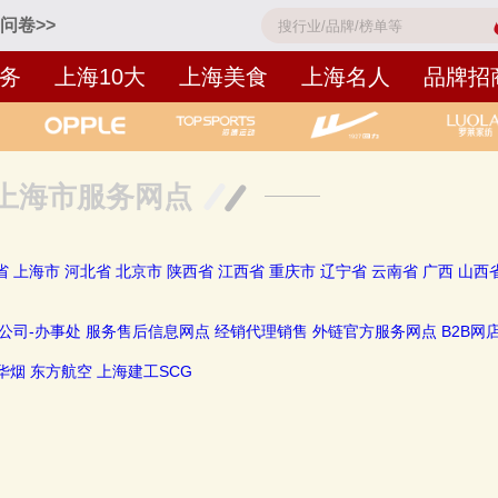
问卷>>
务
上海10大
上海美食
上海名人
品牌招
上海市服务网点
省
上海市
河北省
北京市
陕西省
江西省
重庆市
辽宁省
云南省
广西
山西
公司-办事处
服务售后信息网点
经销代理销售
外链官方服务网点
B2B网
华烟
东方航空
上海建工SCG