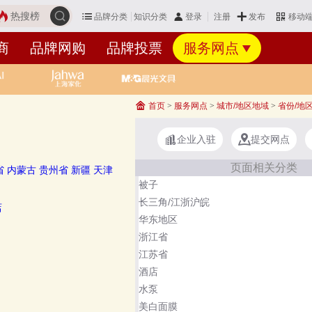
热搜榜
品牌分类
知识分类
发布
登录
注册
移动
商
品牌网购
品牌投票
服务网点
我
首页
>
服务网点
>
城市/地区地域
>
省份/地
企业入驻
提交网点
页面相关分类
省
内蒙古
贵州省
新疆
天津
被子
长三角/江浙沪皖
店
华东地区
浙江省
江苏省
酒店
水泵
美白面膜