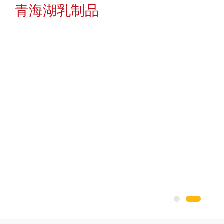
极域
察尔汗