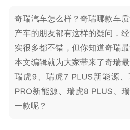
奇瑞汽车怎么样？奇瑞哪款车质
产车的朋友都有这样的疑问，经
实很多都不错，但你知道奇瑞最
本文编辑就为大家带来了奇瑞最
瑞虎9、瑞虎7 PLUS新能源、
PRO新能源、瑞虎8 PLUS
一款呢？