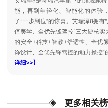
艾瑞泽8是奇瑞汽车旗下的旗舰家轿
能，再到年轻化、智能化的体验
了“一步到位”的惊喜。艾瑞泽8拥有
值美学、全优先锋驾控”三大硬核实
的安全+科技+智教+舒适性、全优
饰设计、全优先锋驾控的动力操控”
详细>>】
更多相关榜