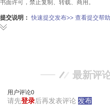
书面许可，禁止复制、转载、商用。
提交说明：
快速提交发布>>
查看提交帮助
赞
踩
最新评
用户评论
0
请先
登录
后再发表评论
发布