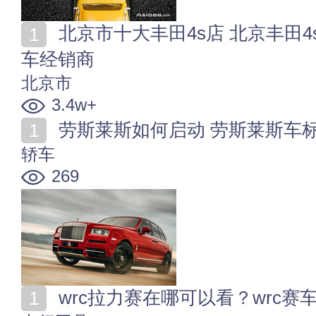
北京市十大丰田4s店 北京丰田4s店在哪里 北京丰田汽
车经销商
北京市
3.4w+
劳斯莱斯如何启动 劳斯莱斯车
轿车
269
wrc拉力赛在哪可以看？wrc赛