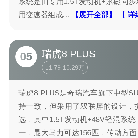
系统是由专用1.5T发动机+永磁同步
用变速器组成
...
【展开全部】
【 详
瑞虎8 PLUS
05
11.79-16.29万
瑞虎8 PLUS是奇瑞汽车旗下中型
持一致，但采用了双联屏的设计，提供1
选，其中1.5T发动机+48V轻混
一，最大马力可达156匹，传动方面