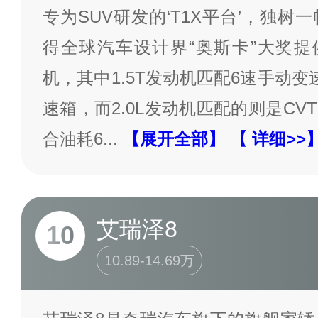
专为SUV研发的‘T1X平台’，独
得全球汽车设计界“奥斯卡”大奖提供1
机，其中1.5T发动机匹配6速手动变
速箱，而2.0L发动机匹配的则是C
合油耗6
...
【展开全部】
【 详细>>
艾瑞泽8
10
10.89-14.69万