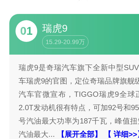
瑞虎9
01
15.29-20.99万
瑞虎9是奇瑞汽车旗下全新中型SUV
车瑞虎9的官图，定位奇瑞品牌旗舰级
汽车官微宣布，TIGGO瑞虎9全
2.0T发动机很有特点，可加92号和9
号汽油最大功率为187千瓦，峰值扭矩
汽油最大
...
【展开全部】
【 详细>>