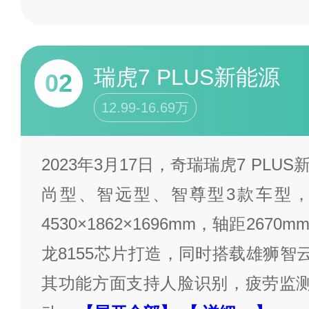
瑞虎7 PLUS新能源
02
12.99-16.69万
2023年3月17日，奇瑞瑞虎7 PL
尚型、智远型、智尊型3款车型
4530×1862×1696mm，轴距26
龙8155芯片打造，同时搭载雄狮智云L
其功能方面支持人脸识别，疲劳监测