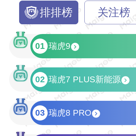
排排榜
关注榜
01
瑞虎9
02
瑞虎7 PLUS新能源
03
瑞虎8 PRO