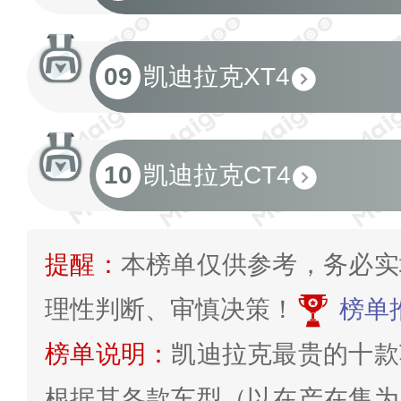
09
凯迪拉克XT4
10
凯迪拉克CT4
提醒：
本榜单仅供参考，务必实
理性判断、审慎决策！
榜单
榜单说明：
凯迪拉克最贵的十款
根据其各款车型（以在产在售为