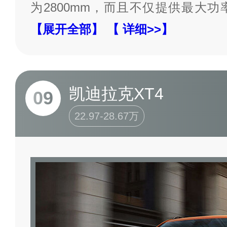
为2800mm，而且不仅提供最大功率
【展开全部】
【 详细>>】
凯迪拉克XT4
09
22.97-28.67万