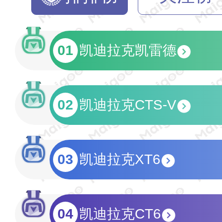
01
凯迪拉克凯雷德
02
凯迪拉克CTS-V
03
凯迪拉克XT6
04
凯迪拉克CT6