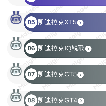
05
凯迪拉克XT5
06
凯迪拉克IQ锐歌
07
凯迪拉克CT5
08
凯迪拉克GT4