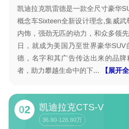
凯迪拉克凯雷德是一款全尺寸豪华S
概念车Sixteen全新设计理念,集威
内饰，强劲无匹的动力，和众多领先
日，就成为美国乃至世界豪华SUV
德，名字和其广告传达出来的品牌精神
者，助力攀越生命中的下
...
【展开全
凯迪拉克CTS-V
02
36.80-128.80万