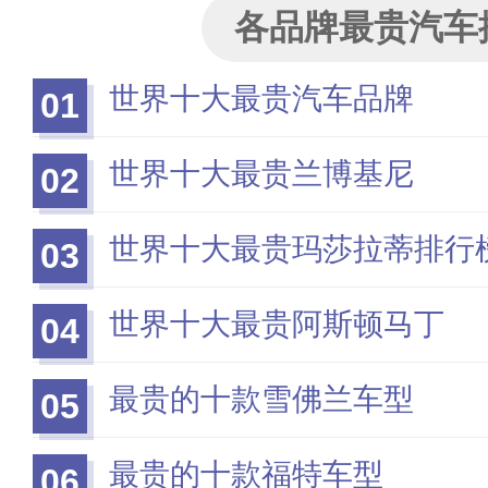
各品牌最贵汽车
世界十大最贵汽车品牌
01
世界十大最贵兰博基尼
02
世界十大最贵玛莎拉蒂排行
03
世界十大最贵阿斯顿马丁
04
最贵的十款雪佛兰车型
05
最贵的十款福特车型
06