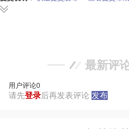
赞
踩
最新评
用户评论
0
请先
登录
后再发表评论
发布