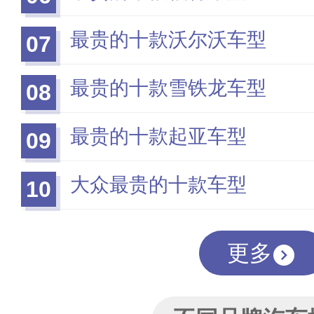
最贵的十款沃尔沃车型
07
最贵的十款雪铁龙车型
08
最贵的十款起亚车型
09
大众最贵的十款车型
10
更多