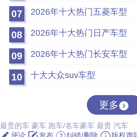
2026年十大热门五菱车型
07
2026年十大热门日产车型
08
2026年十大热门长安车型
09
十大大众suv车型
10
更多
最贵的车
豪车
跑车/名车豪车
最贵
汽车
评论
发布
纠错/删除
版权声