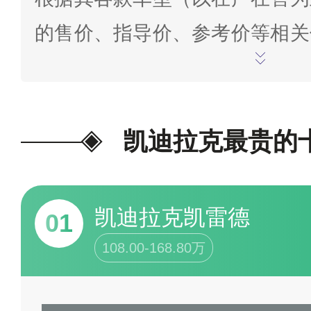
的售价、指导价、参考价等相关
汽车资讯及销售平台（汽车之家
车网、爱卡汽车）等相关数据进
乐参考，不具有唯一性，相关数据
凯迪拉克最贵的
日。
为我喜欢的投票>>
凯迪拉克凯雷德
01
108.00-168.80万