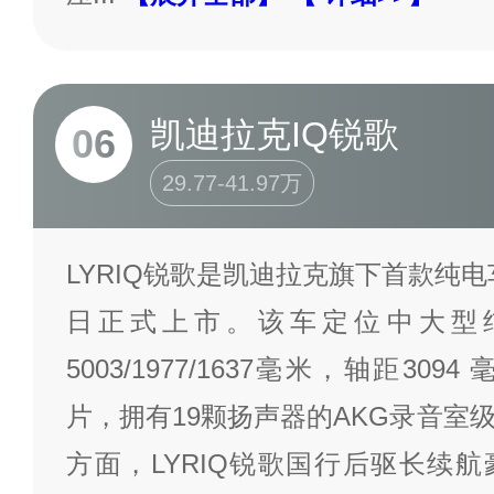
凯迪拉克IQ锐歌
06
29.77-41.97万
LYRIQ锐歌是凯迪拉克旗下首款纯电车
日正式上市。该车定位中大型纯
5003/1977/1637毫米，轴距309
片，拥有19颗扬声器的AKG录音室
方面，LYRIQ锐歌国行后驱长续航豪华