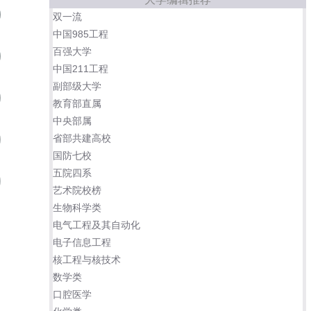
南京艺术学院设计学院
06
双一流
中国985工程
百强大学
上海交通大学设计学院
07
中国211工程
副部级大学
江南大学设计学院
08
教育部直属
中央部属
省部共建高校
湖南大学设计艺术学院
09
国防七校
五院四系
苏州大学艺术学院
10
艺术院校榜
生物科学类
四川美术学院
云南大学艺术与设计学院
电气工程及其自动化
电子信息工程
广州美术学院
东华大学服装与艺术设计学院
核工程与核技术
数学类
口腔医学
山东工艺美术学院
北京服装学院艺术设计学院