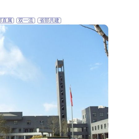
部直属
双一流
省部共建