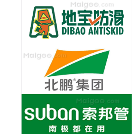
引
、
管
一