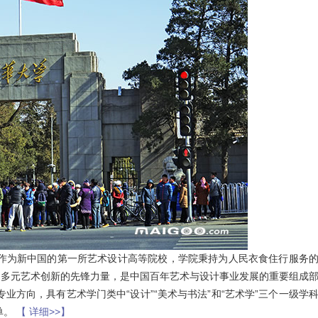
抗震支架
窗帘
密封条
家具/定制
太阳能支架
铝单板
PVC地板
生活服务
红木家具
门窗/楼梯
玻璃杯
板材
。作为新中国的第一所艺术设计高等院校，学院秉持为人民衣食住行服务
为多元艺术创新的先锋力量，是中国百年艺术与设计事业发展的重要组成
业方向，具有艺术学门类中“设计”“美术与书法”和“艺术学”三个一级学
单。
【 详细>>】