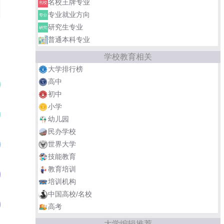
名校王牌专业
专业就业方向
研究生专业
普通本科专业
学校教育相关
大学排行榜
高中
清华大学美术学院
01
初中
小学
浙江大学
02
幼儿园
民办学校
中央美术学院设计学院
世界大学
03
技能教育
教育培训
中国美术学院设计艺术学院
04
培训机构
中国高校/名校
中国传媒大学艺术设计学部
05
高考
大学编辑推荐