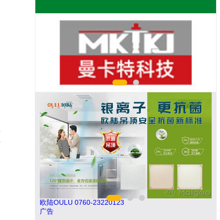
并
计
、
】
南飞NCNF 0791-88388036
伟
广告