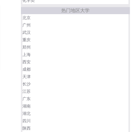
化学类
热门地区大学
北京
广州
武汉
重庆
郑州
上海
西安
成都
天津
长沙
江苏
广东
湖南
湖北
四川
陕西