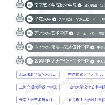
南京艺术学院设计学院
06
省部共建
江
浙江大学
07
九校联盟
华东五校
985
省部共建
苏州大学艺术学院
08
双一流
211
省
东华大学服装与艺术设计学院
09
中央
景德镇陶瓷大学设计艺术学院
10
中西
教育部卓越工程师教育培养计划高校
北京服装学院艺术设计学院
中国传媒大学艺术设计
上海交通大学设计学院
湖南大学设计艺术学
云南大学艺术与设计学院
香港理工大学设计学