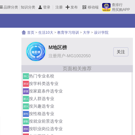
查排行
品牌分类
知识分类
发布
登录
注册
移动端
用买购APP
首页
>
生活10大
>
教育学习培训
>
大学
>
设计学院
M地区榜
注册用户-MG1002050
页面相关推荐
热门专业名校
按学科类选专业
按家庭条件选专业
按人群选专业
按兴趣选专业
按性格选专业
按就业前景选专业
按职业岗位选专业