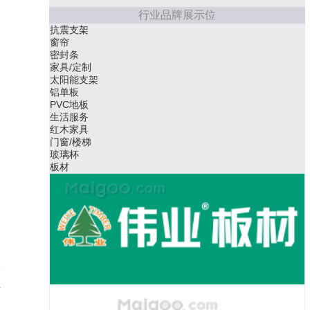
行业品牌展示位
螺蛳粉
集成墙面
办公家具
风机
木门
硅橡胶
牙线
空气能取暖设备
空气能
强化复合地板
卫浴洁具
地面材料
的
部
科