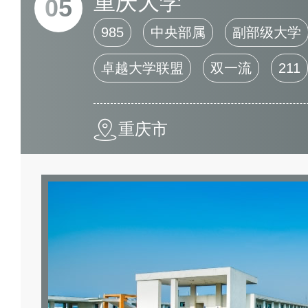
重庆大学
05
985
中央部属
副部级大学
卓越大学联盟
双一流
211
重庆市