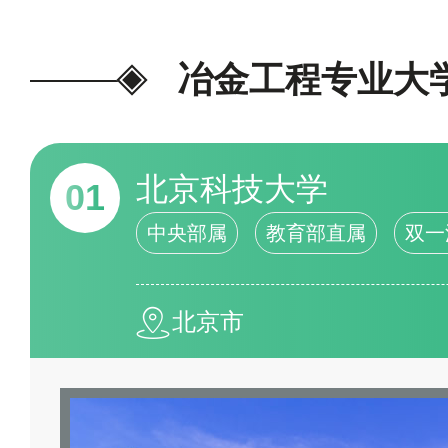
信息；结合学校的专业荣誉、专
水平、学术影响力、办学特色
冶金工程专业大
施、办学时间、办学规模、学校
等评估指标，综合分析研究专业
北京科技大学
01
型而得出，是大数据、云计算、
中央部属
教育部直属
双一
现的结果，榜单仅供参考，另外
指导，学校的排行情况可能会因
北京市
表现以及政策调整等因素而有所
情况，建议查阅官方或权威教