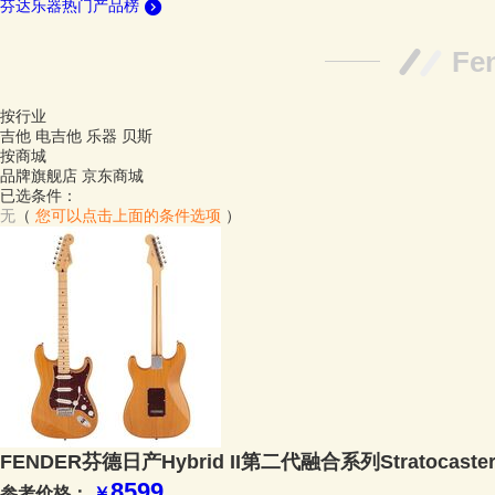
芬达乐器热门产品榜
F
按行业
吉他
电吉他
乐器
贝斯
按商城
品牌旗舰店
京东商城
已选条件：
无
（
您可以点击上面的条件选项
）
FENDER芬德日产Hybrid II第二代融合系列Stratocast
8599
参考价格：
￥