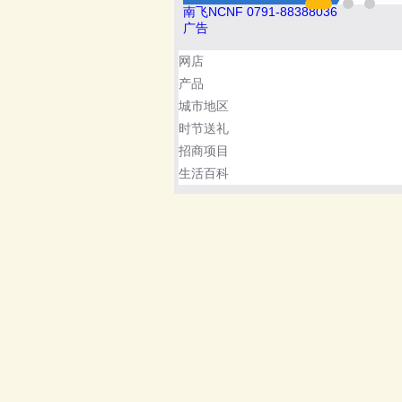
南飞NCNF 0791-88388036
广告
网店
产品
城市地区
时节送礼
招商项目
生活百科