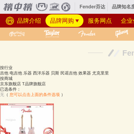
Fender芬达
品牌知名度
品牌介绍
品牌网购
服务网点
企业
F
按行业
吉他
电吉他
乐器
西洋乐器
贝斯
民谣吉他
效果器
尤克里里
按商城
京东旗舰店
T品牌旗舰店
已选条件：
无
（
您可以点击上面的条件选项
）