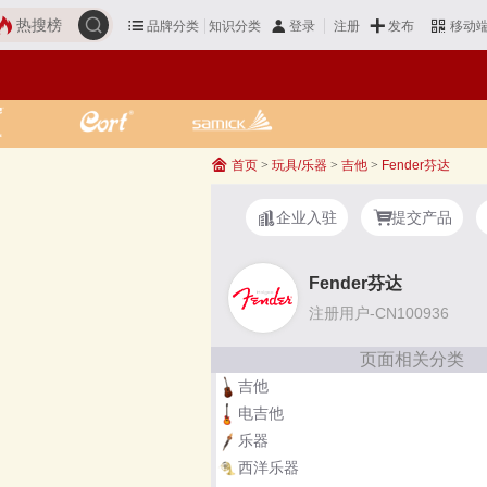
热搜榜
品牌分类
知识分类
发布
登录
注册
移动
首页
>
玩具/乐器
>
吉他
>
Fender芬达
企业入驻
提交产品
Fender芬达
注册用户-CN100936
页面相关分类
吉他
电吉他
乐器
西洋乐器