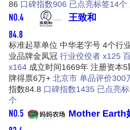
86
口碑指数906
已点亮标签14个
NO.4
王致和
84.8
标准起草单位
中华老字号
4个行
业品牌金凤冠
行业佼佼者 x125
百
x164
成立时间1669年
注册资本5
牌得票6万+
北京市
单品评价300
指数84.8
口碑指数1435
已点亮标
个
NO.5
Mother Ear
83.4