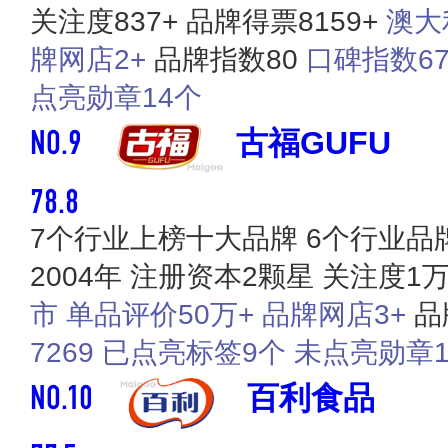
关注度837+
品牌得票8159+
澳大
牌网店2+
品牌指数80
口碑指数67
点亮勋章14个
NO.9
古福GUFU
78.8
7个行业上榜十大品牌
6个行业品
2004年
注册资本2颗星
关注度1万
市
单品评价50万+
品牌网店3+
品
7269
已点亮标签9个
未点亮勋章1
NO.10
百利食品