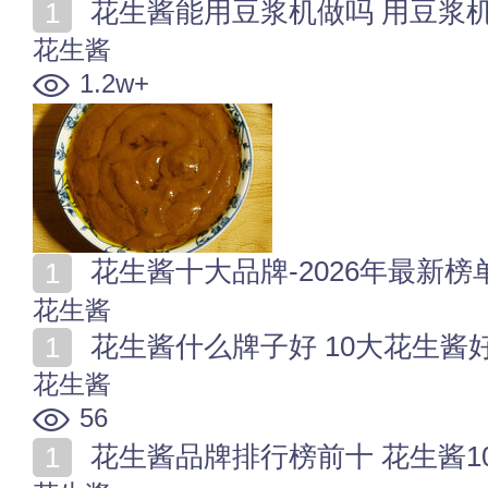
花生酱能用豆浆机做吗 用豆浆
花生酱
1.2w+
花生酱十大品牌-2026年最新榜
花生酱
花生酱什么牌子好 10大花生酱
花生酱
56
花生酱品牌排行榜前十 花生酱1