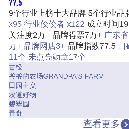
77.5
9个行业上榜十大品牌
5个行业品
x95
行业佼佼者 x122
成立时间19
关注度2万+
品牌得票7万+
广东省
万+
品牌网店3+
品牌指数77.5
口
11个
未点亮勋章17个
古松
爷爷的农场GRANDPA'S FARM
田园主义
农道好物
碧翠园
青食
查看更多