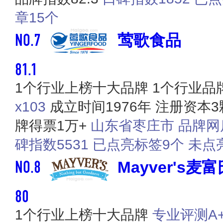
章15个
NO.7
莺歌食品
81.1
1个行业上榜十大品牌
1个行业品
x103
成立时间1976年
注册资本3
牌得票1万+
山东省枣庄市
品牌网
碑指数5531
已点亮标签9个
未点
NO.8
Mayver's麦富
80
1个行业上榜十大品牌
专业评测A+ 