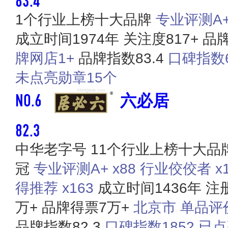
1个行业上榜十大品牌
专业评测A+ 
成立时间1974年
关注度817+
品牌
牌网店1+
品牌指数83.4
口碑指数6
未点亮勋章15个
NO.6
六必居
82.3
中华老字号
11个行业上榜十大品
冠
专业评测A+ x88
行业佼佼者 x1
得推荐 x163
成立时间1436年
注
万+
品牌得票7万+
北京市
单品评价
品牌指数82.3
口碑指数1852
已点