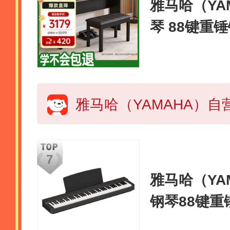
雅马哈（YAM
琴 88键重
童智能数码
雅马哈（YAM
钢琴88键
人儿童23年