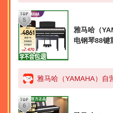
雅马哈（YAM
电钢琴88
成人儿童木