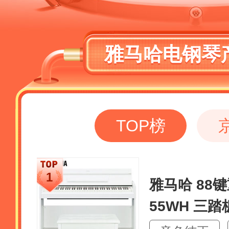
雅马哈电钢琴
TOP榜
雅马哈 88键
55WH 三
配+全套配件