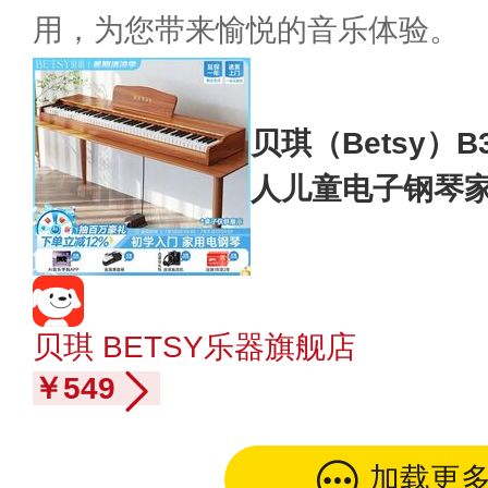
用，为您带来愉悦的音乐体验。
贝琪（Betsy）
人儿童电子钢琴
级钢琴 B351-
贝琪 BETSY乐器旗舰店
￥549
加载更