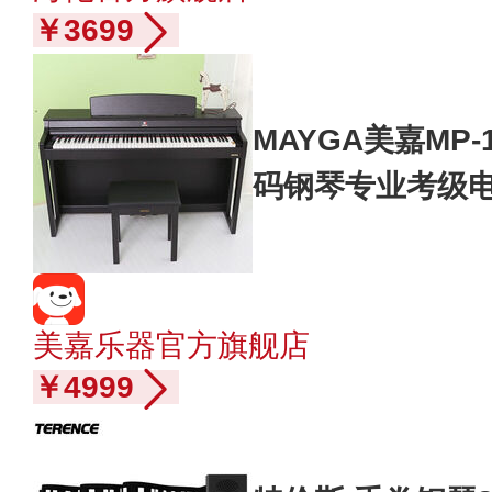
￥3699
MAYGA美嘉MP
码钢琴专业考级电
30智能APP自学
美嘉乐器官方旗舰店
￥4999