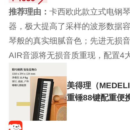
推荐理由：
卡西欧此款立式电钢琴
器，极大提高了采样的波形数据
琴般的真实细腻音色；先进无损
AIR音源将无损音质重现，配置4
美得理（MEDELI
重锤88键配重便
头+U架+踏板