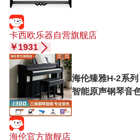
墨玉黑
卡西欧乐器自营旗舰店
￥1931
海伦臻雅H-2系列
智能原声钢琴音色
205 奢雅黑
海伦官方旗舰店