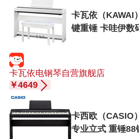
卡瓦依（KAWAI）
键重锤 卡哇伊数
业家用
卡瓦依电钢琴自营旗舰店
￥4649
卡西欧（CASIO）
专业立式 重锤88