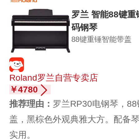
罗兰 智能88键重
码钢琴
88键重锤
智能带盖
Roland罗兰自营专卖店
￥4780
推荐理由：
罗兰RP30电钢琴，8
盖，黑棕色外观典雅大方。配备
实用。