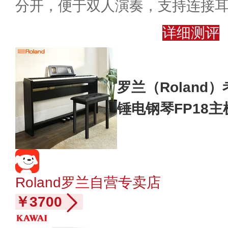
分开，便于双人演奏，支持连接
详细测评
罗兰（Roland
锤电钢琴FP18
+琴凳礼包
Roland罗兰自营专卖店
￥3700