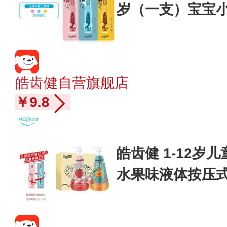
岁（一支）宝宝小
毛 洁齿护龈（颜
皓齿健自营旗舰店
￥9.8
皓齿健 1-12岁
水果味液体按压式