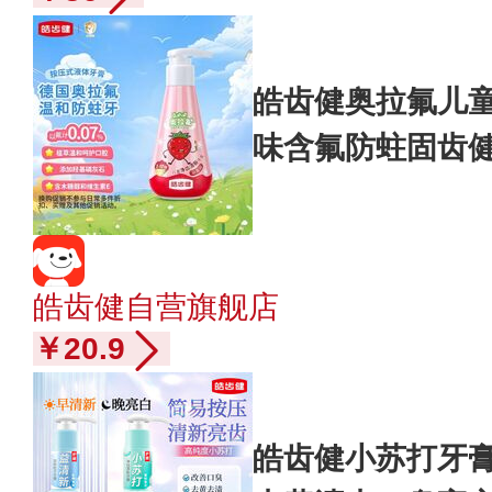
皓齿健奥拉氟儿童牙
味含氟防蛀固齿
皓齿健自营旗舰店
￥20.9
皓齿健小苏打牙