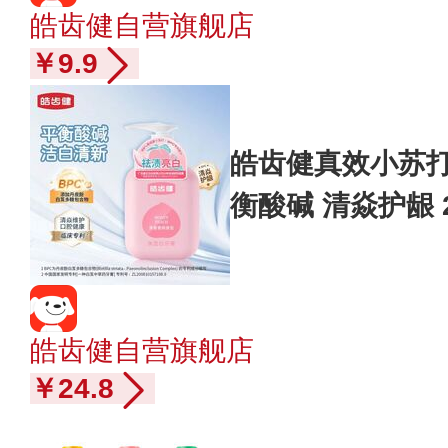
皓齿健自营旗舰店
￥9.9
皓齿健真效小苏打
衡酸碱 清焱护龈 2
皓齿健自营旗舰店
￥24.8