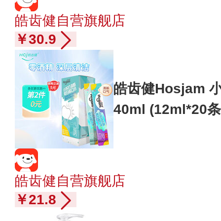
皓齿健自营旗舰店
￥30.9
皓齿健Hosjam
40ml (12ml*
便携装 清新口气
皓齿健自营旗舰店
￥21.8