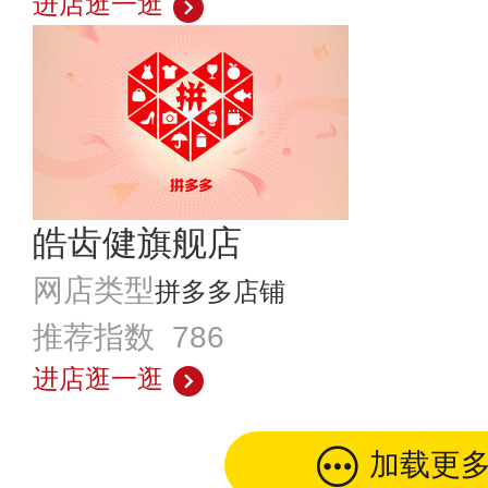
进店逛一逛
皓齿健旗舰店
网店类型
拼多多店铺
推荐指数 786
进店逛一逛
加载更