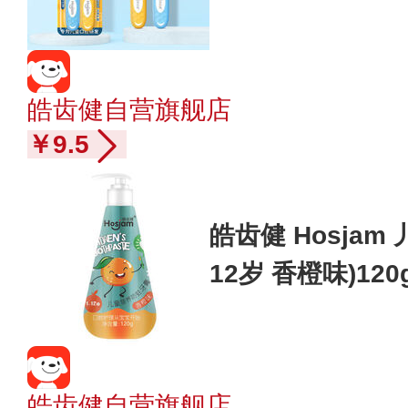
细毛
皓齿健自营旗舰店
￥9.5
皓齿健 Hosjam
12岁 香橙味)120
皓齿健自营旗舰店