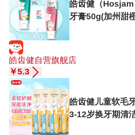
皓齿健（Hosja
牙膏50g(加州甜
蛀
皓齿健自营旗舰店
￥5.3
皓齿健儿童软毛牙
3-12岁换牙期
刷两支装*4