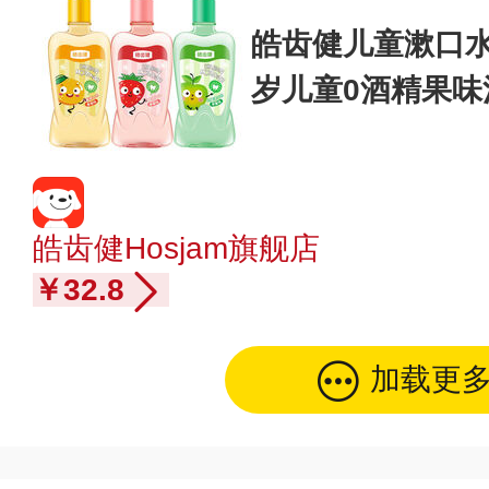
皓齿健儿童漱口水
岁儿童0酒精果味
l 香橙味250ml
皓齿健Hosjam旗舰店
￥32.8
加载更