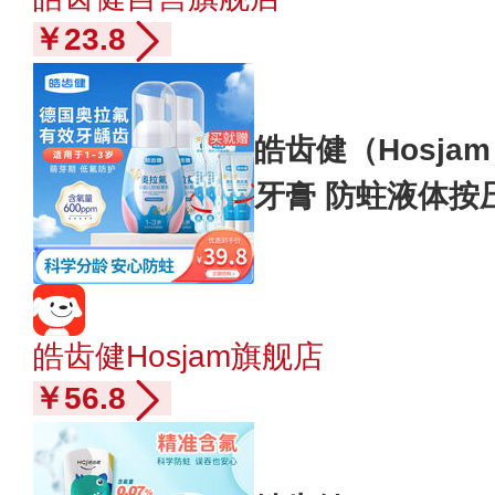
￥23.8
皓齿健（Hosj
牙膏 防蛀液体按
齿口腔清洁 【1
0g*2
皓齿健Hosjam旗舰店
￥56.8