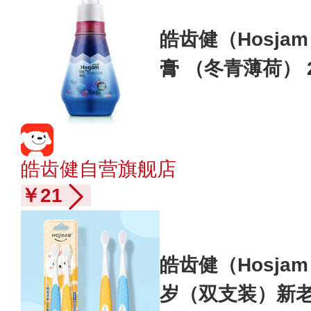
皓齿健（Hosj
膏 （冬青薄荷） 2
皓齿健自营旗舰店
￥21
皓齿健（Hosja
岁（双支装）新老