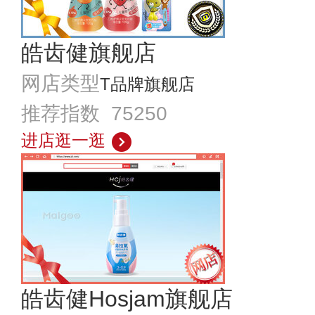
皓齿健旗舰店
网店类型
T品牌旗舰店
推荐指数 75250
进店逛一逛
皓齿健Hosjam旗舰店