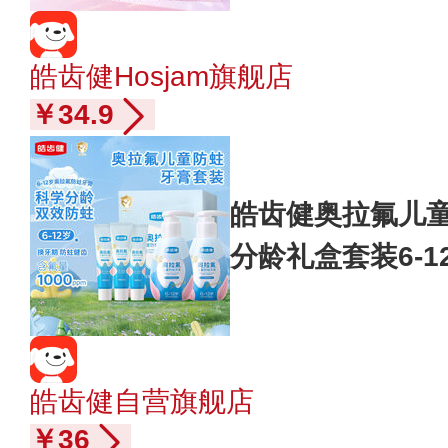
皓齿健Hosjam旗舰店
￥34.9
皓齿健奥拉氟儿童
分龄礼盒套装6-1
皓齿健自营旗舰店
￥36