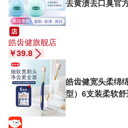
去黄渍去口臭官
皓齿健旗舰店
￥39.8
皓齿健宽头柔绵
型）6支装柔软舒