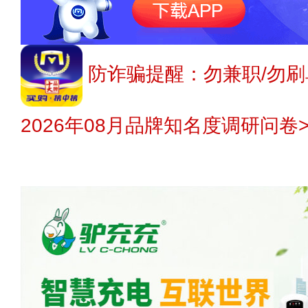
防诈骗提醒：勿兼职/勿刷
2026年08月品牌知名度调研问卷>