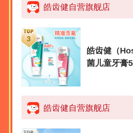
皓齿健自营旗舰店
皓齿健（Hos
菌儿童牙膏5
学含氟 精准
皓齿健自营旗舰店