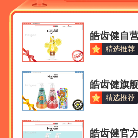
皓齿健自
精选推荐
皓齿健旗
精选推荐
皓齿健官