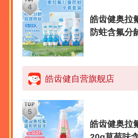
皓齿健奥拉氟
防蛀含氟分龄
共300g草
皓齿健自营旗舰店
皓齿健奥拉氟
20g草莓味