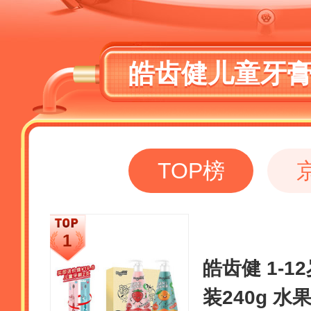
皓齿健儿童牙
TOP榜
皓齿健 1-
装240g 