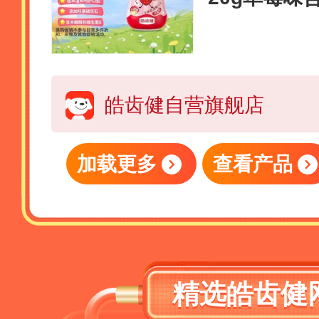
物植萃成分
皓齿健自营旗舰店
加载更多
查看产品
精选皓齿健