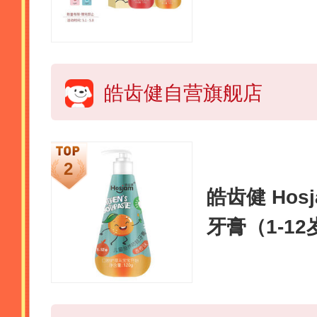
蛀固齿护龈
皓齿健自营旗舰店
皓齿健 Hos
牙膏（1-12